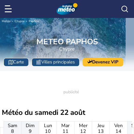
Météo
Chypre
Paphos
METEO PAPHOS
Chypre
Carte
Villes principales
Devenez VIP
Météo du
samedi 22 août
Sam
Dim
Lun
Mar
Mer
Jeu
Ven
8
9
10
11
12
13
14