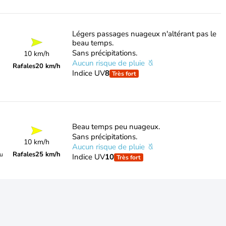
Légers passages nuageux n'altérant pas le
beau temps.
Sans précipitations.
10 km/h
Aucun risque de pluie
Rafales
20 km/h
Indice UV
8
Très fort
Beau temps peu nuageux.
Sans précipitations.
10 km/h
Aucun risque de pluie
Rafales
25 km/h
du
Indice UV
10
Très fort