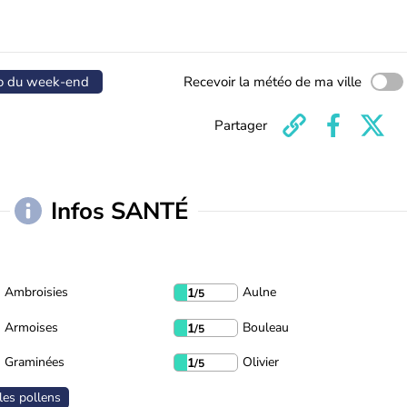
o du week-end
Recevoir la météo de ma ville
Partager
Infos SANTÉ
Ambroisies
Aulne
1
/5
Armoises
Bouleau
1
/5
Graminées
Olivier
1
/5
les pollens