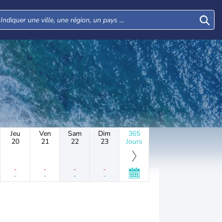
Jeu
Ven
Sam
Dim
365
20
21
22
23
Jours
-
-
-
-
-
-
-
-