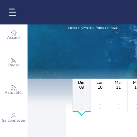
Météo
Chypre
Paphos
Peyia
Accueil
Radar
Dim
Lun
Mar
M
09
10
11
1
Actualités
-
-
-
-
-
-
Se connecter