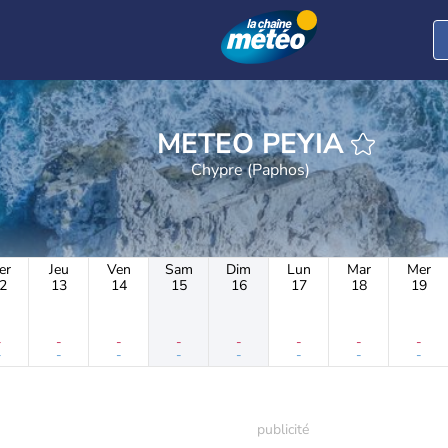
METEO PEYIA
Chypre (Paphos)
er
Jeu
Ven
Sam
Dim
Lun
Mar
Mer
2
13
14
15
16
17
18
19
-
-
-
-
-
-
-
-
-
-
-
-
-
-
-
-