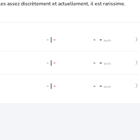
es assez discrètement et actuellement, il est rarissime.
-
|
-
-
-
km/h
-
|
-
-
-
km/h
-
|
-
-
-
km/h