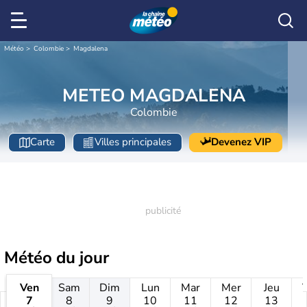
Météo
Colombie
Magdalena
METEO MAGDALENA
Colombie
Carte
Villes principales
Devenez VIP
Météo
du jour
Ven
Sam
Dim
Lun
Mar
Mer
Jeu
7
8
9
10
11
12
13