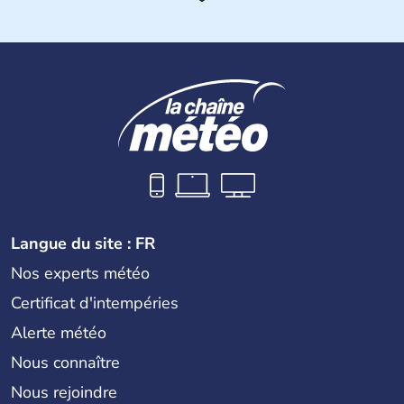
Son nom lui fut attribué par le vénézuélien Francisco de
Miranda, en hommage à Christophe Colomb. L'Espagne y
fonda de nombreuses villes, comme Santafe de Bogotà,
en 1538, qui est toujours la capitale. C'est en 1810, que
le premier parlement s'établit à Bogotà, suivi en 1813
par la proclamation de l'indépendance. la Colombie est
une République depuis 1830.
Langue du site : FR
Nos experts météo
Certificat d'intempéries
Alerte météo
Nous connaître
Nous rejoindre