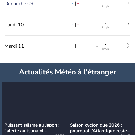
-
-
|
-
Dimanche 09
-
km/h
-
-
|
-
Lundi 10
-
km/h
-
-
|
-
Mardi 11
-
km/h
Actualités Météo à l'étranger
Puissant séisme au Japon :
Saison cyclonique 2026 :
l’alerte au tsunami
pourquoi l’Atlantique reste