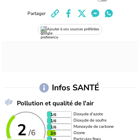
Partager
Ajouter à vos sources préférées
Infos SANTÉ
Pollution et qualité de l'air
Dioxyde d'azote
1
/6
Dioxyde de soufre
1
/6
2
Monoxyde de carbone
1
/6
/6
Ozone
2
/6
Particules fines
1
/6