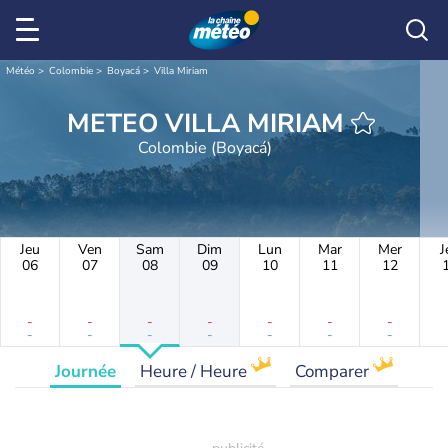
Météo
Colombie
Boyacá
Villa Miriam
METEO VILLA MIRIAM
Colombie (Boyacá)
Jeu
Ven
Sam
Dim
Lun
Mar
Mer
J
06
07
08
09
10
11
12
-
-
-
-
-
-
-
-
-
-
-
-
-
-
Journée
Heure / Heure
Comparer