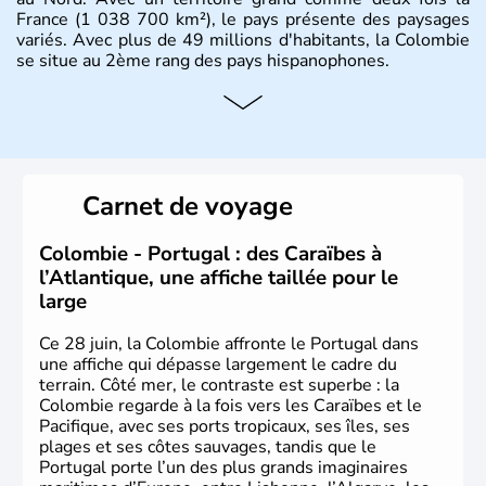
France (1 038 700 km²), le pays présente des paysages
variés. Avec plus de 49 millions d'habitants, la Colombie
se situe au 2ème rang des pays hispanophones.
Histoire et administration
Son nom lui fut attribué par le vénézuélien Francisco de
Miranda, en hommage à Christophe Colomb. L'Espagne y
fonda de nombreuses villes, comme Santafe de Bogotà,
Carnet de voyage
en 1538, qui est toujours la capitale. C'est en 1810, que
le premier parlement s'établit à Bogotà, suivi en 1813
par la proclamation de l'indépendance. la Colombie est
Colombie - Portugal : des Caraïbes à
une République depuis 1830.
l’Atlantique, une affiche taillée pour le
large
Ce 28 juin, la Colombie affronte le Portugal dans
une affiche qui dépasse largement le cadre du
terrain. Côté mer, le contraste est superbe : la
Colombie regarde à la fois vers les Caraïbes et le
Pacifique, avec ses ports tropicaux, ses îles, ses
plages et ses côtes sauvages, tandis que le
Portugal porte l’un des plus grands imaginaires