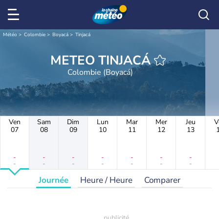
Météo
Colombie
Boyacá
Tinjacá
METEO TINJACÁ
Colombie (Boyacá)
Ven
Sam
Dim
Lun
Mar
Mer
Jeu
V
07
08
09
10
11
12
13
-
-
-
-
-
-
-
-
-
-
-
-
-
-
Journée
Heure / Heure
Comparer