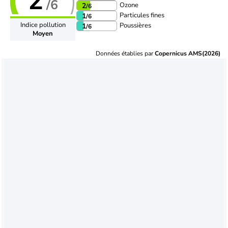
2
/6
Ozone
2
/6
Particules fines
1
/6
Indice pollution
Poussières
1
/6
Moyen
Données établies par
Copernicus AMS(2026)