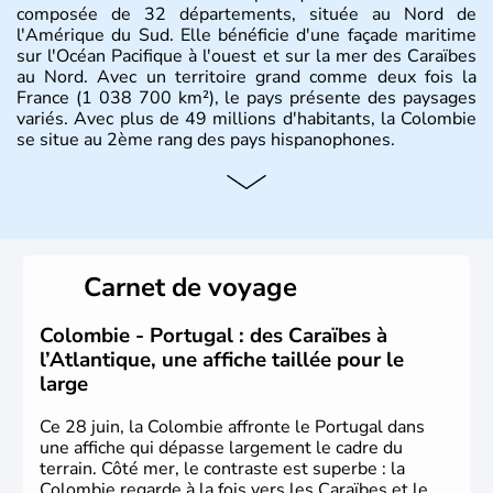
composée de 32 départements, située au Nord de
l'Amérique du Sud. Elle bénéficie d'une façade maritime
sur l'Océan Pacifique à l'ouest et sur la mer des Caraïbes
au Nord. Avec un territoire grand comme deux fois la
France (1 038 700 km²), le pays présente des paysages
variés. Avec plus de 49 millions d'habitants, la Colombie
se situe au 2ème rang des pays hispanophones.
Histoire et administration
Son nom lui fut attribué par le vénézuélien Francisco de
Miranda, en hommage à Christophe Colomb. L'Espagne y
fonda de nombreuses villes, comme Santafe de Bogotà,
Carnet de voyage
en 1538, qui est toujours la capitale. C'est en 1810, que
le premier parlement s'établit à Bogotà, suivi en 1813
par la proclamation de l'indépendance. la Colombie est
Colombie - Portugal : des Caraïbes à
une République depuis 1830.
l’Atlantique, une affiche taillée pour le
large
Ce 28 juin, la Colombie affronte le Portugal dans
une affiche qui dépasse largement le cadre du
terrain. Côté mer, le contraste est superbe : la
Colombie regarde à la fois vers les Caraïbes et le