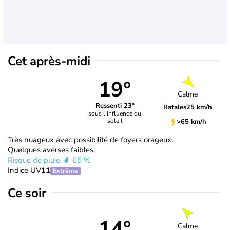
Cet après-midi
19°
Calme
Ressenti 23°
Rafales
25 km/h
sous l’influence du
soleil
>65 km/h
Très nuageux avec possibilité de foyers orageux.
Quelques averses faibles.
Risque de pluie
65 %
Indice UV
11
Extrême
Ce soir
14°
Calme