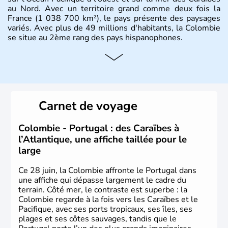
au Nord. Avec un territoire grand comme deux fois la
France (1 038 700 km²), le pays présente des paysages
variés. Avec plus de 49 millions d'habitants, la Colombie
se situe au 2ème rang des pays hispanophones.
Histoire et administration
Son nom lui fut attribué par le vénézuélien Francisco de
Miranda, en hommage à Christophe Colomb. L'Espagne y
fonda de nombreuses villes, comme Santafe de Bogotà,
Carnet de voyage
en 1538, qui est toujours la capitale. C'est en 1810, que
le premier parlement s'établit à Bogotà, suivi en 1813
par la proclamation de l'indépendance. la Colombie est
Colombie - Portugal : des Caraïbes à
une République depuis 1830.
l’Atlantique, une affiche taillée pour le
large
Ce 28 juin, la Colombie affronte le Portugal dans
une affiche qui dépasse largement le cadre du
terrain. Côté mer, le contraste est superbe : la
Colombie regarde à la fois vers les Caraïbes et le
Pacifique, avec ses ports tropicaux, ses îles, ses
plages et ses côtes sauvages, tandis que le