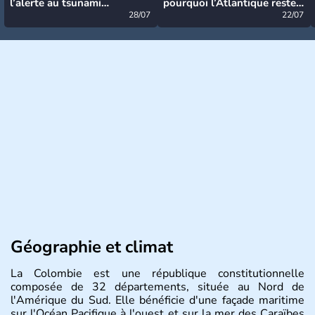
l’alerte au tsunami
pourquoi l’Atlantique reste
désormais levée
28/07
très calme à ce stade ?
22/07
Géographie et climat
La Colombie est une république constitutionnelle
composée de 32 départements, située au Nord de
l'Amérique du Sud. Elle bénéficie d'une façade maritime
sur l'Océan Pacifique à l'ouest et sur la mer des Caraïbes