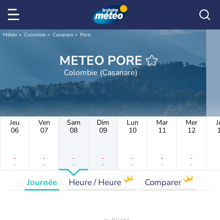
Météo
Colombie
Casanare
Pore
METEO PORE
Colombie (Casanare)
Jeu
Ven
Sam
Dim
Lun
Mar
Mer
J
06
07
08
09
10
11
12
-
-
-
-
-
-
-
-
-
-
-
-
-
-
Journée
Heure / Heure
Comparer