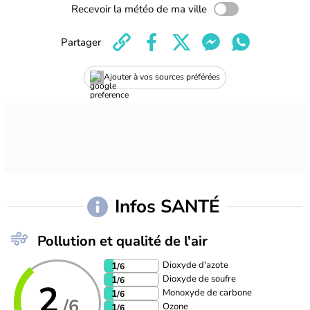
Recevoir la météo de ma ville
Partager
Ajouter à vos sources préférées
Infos SANTÉ
Pollution et qualité de l'air
Dioxyde d'azote
1
/6
Dioxyde de soufre
1
/6
2
Monoxyde de carbone
1
/6
/6
Ozone
1
/6