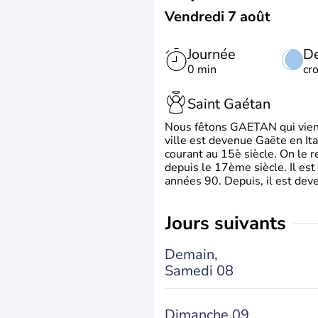
Vendredi 7 août
Journée
De
0 min
cr
Saint Gaétan
Nous fêtons GAETAN qui vient du
ville est devenue Gaëte en Ita
courant au 15è siècle. On le 
depuis le 17ème siècle. Il est
années 90. Depuis, il est deve
jours suivants
Demain,
Samedi 08
Dimanche 09