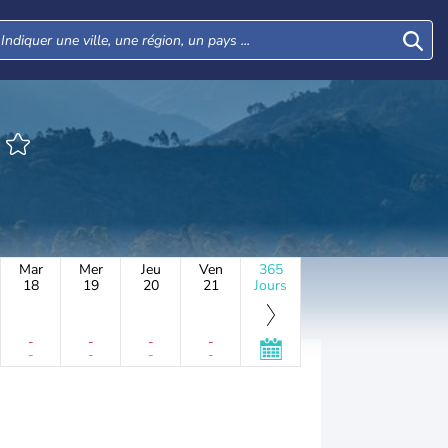
Mar
Mer
Jeu
Ven
365
18
19
20
21
Jours
-
-
-
-
-
-
-
-