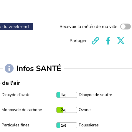
o du week-end
Recevoir la météo de ma ville
Partager
Infos SANTÉ
 de l'air
Dioxyde d'azote
Dioxyde de soufre
1
/6
Monoxyde de carbone
Ozone
2
/6
Particules fines
Poussières
1
/6