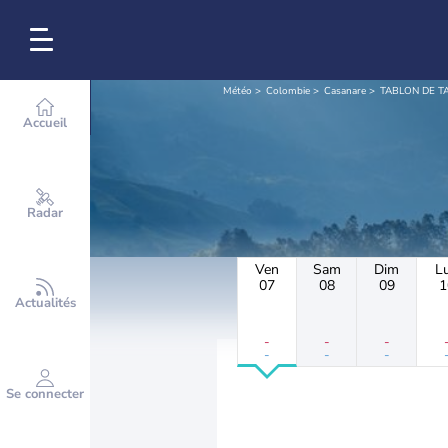
Météo
Colombie
Casanare
TABLON DE 
Accueil
Radar
Ven
Sam
Dim
L
07
08
09
1
Actualités
-
-
-
-
-
-
Se connecter