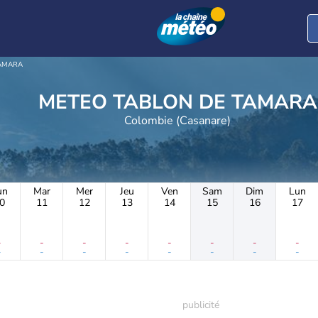
TAMARA
METEO TABLON DE TAMARA
Colombie (Casanare)
un
Mar
Mer
Jeu
Ven
Sam
Dim
Lun
0
11
12
13
14
15
16
17
-
-
-
-
-
-
-
-
-
-
-
-
-
-
-
-