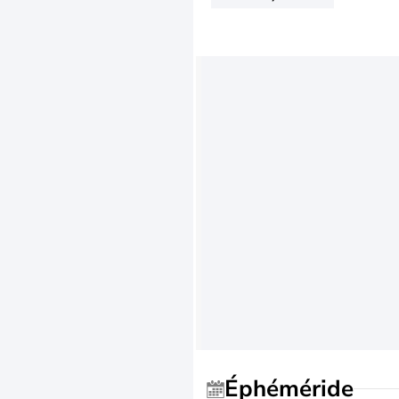
Éphéméride