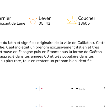
rnier
Lever
Coucher
oissant de Lune
05h42
18h05
 latin et signifie « originaire de la ville de Caillatia ». Cette
lie. Caetano était un prénom exclusivement italien et très
retrouve en Espagne puis en France sous la forme de Gaëtan
 apprécié dans les années 60 et très populaire dans les
nu plus rare, tout en restant un prénom bien identifié.
-
|
-
-
-
km/h
-
|
-
-
-
km/h