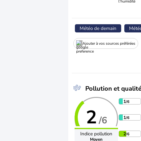
l'humidité
Météo de demain
Mété
Ajouter à vos sources préférées
Pollution et qualité
1
/6
2
/6
1
/6
Indice pollution
2
/6
Moyen