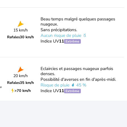
Beau temps malgré quelques passages
nuageux.
Sans précipitations.
15 km/h
Aucun risque de pluie
Rafales
30 km/h
Indice UV
11
Extrême
Eclaircies et passages nuageux parfois
denses.
20 km/h
Possibilité d'averses en fin d'après-midi.
Rafales
35 km/h
Risque de pluie
45 %
du
Indice UV
11
>70 km/h
Extrême