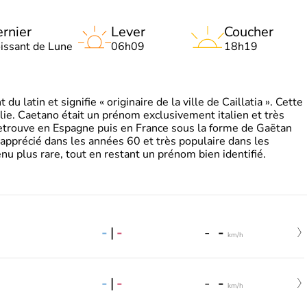
rnier
Lever
Coucher
oissant de Lune
06h09
18h19
 latin et signifie « originaire de la ville de Caillatia ». Cette
lie. Caetano était un prénom exclusivement italien et très
retrouve en Espagne puis en France sous la forme de Gaëtan
 apprécié dans les années 60 et très populaire dans les
nu plus rare, tout en restant un prénom bien identifié.
-
|
-
-
-
km/h
-
|
-
-
-
km/h