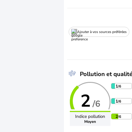
Ajouter à vos sources préférées
Pollution et qualité
1
/6
2
/6
1
/6
Indice pollution
2
/6
Moyen