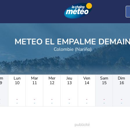
METEO EL EMPALME DEMAI
Colombie (Nariño)
im
Lun
Mar
Mer
Jeu
Ven
Sam
Dim
9
10
11
12
13
14
15
16
-
-
-
-
-
-
-
-
-
-
-
-
-
-
-
-