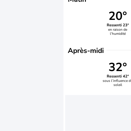
20°
Ressenti 23°
en raison de
l'humidité
Après-midi
32°
Ressenti 42°
sous l’influence 
soleil