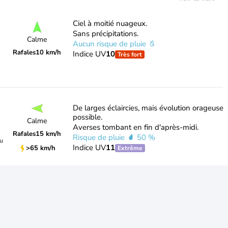
Ciel à moitié nuageux.
Sans précipitations.
Calme
Aucun risque de pluie
Rafales
10 km/h
Indice UV
10
Très fort
De larges éclaircies, mais évolution orageuse
possible.
Calme
Averses tombant en fin d'après-midi.
Rafales
15 km/h
Risque de pluie
50 %
du
Indice UV
11
>65 km/h
Extrême