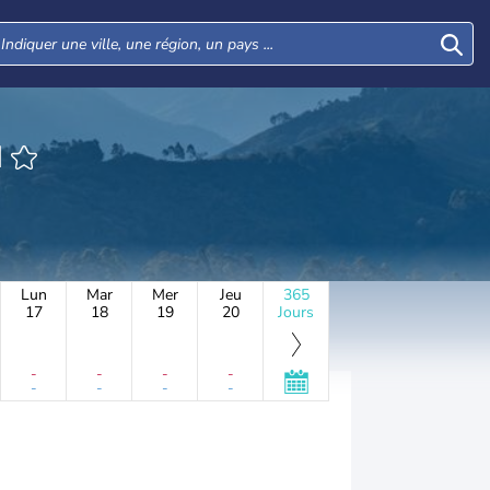
N
Lun
Mar
Mer
Jeu
365
17
18
19
20
Jours
-
-
-
-
-
-
-
-