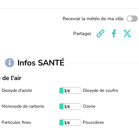
Recevoir la météo de ma ville
Partager
Infos SANTÉ
 de l'air
Dioxyde d'azote
Dioxyde de soufre
1
/6
Monoxyde de carbone
Ozone
1
/6
Particules fines
Poussières
1
/6