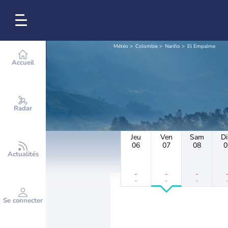
Météo
Colombie
Nariño
El Empalme
Accueil
Radar
Jeu
Ven
Sam
D
06
07
08
0
Actualités
-
-
-
-
-
-
Se connecter