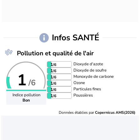
Infos SANTÉ
Pollution et qualité de l'air
Dioxyde d'azote
1
/6
Dioxyde de soufre
1
/6
1
Monoxyde de carbone
1
/6
/6
Ozone
1
/6
Particules fines
1
/6
Indice pollution
Poussières
1
/6
Bon
Données établies par
Copernicus AMS(2026)