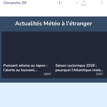
-
-
|
-
Dimanche 09
-
km/h
Actualités Météo à l'étranger
Puissant séisme au Japon :
Saison cyclonique 2026 :
l’alerte au tsunami
pourquoi l’Atlantique reste
désormais levée
28/07
très calme à ce stade ?
22/07