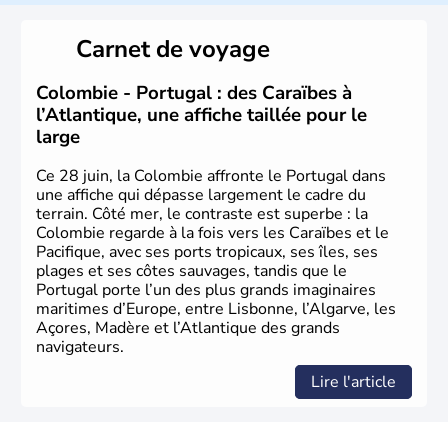
Miranda, en hommage à Christophe Colomb. L'Espagne y
fonda de nombreuses villes, comme Santafe de Bogotà,
Carnet de voyage
en 1538, qui est toujours la capitale. C'est en 1810, que
le premier parlement s'établit à Bogotà, suivi en 1813
par la proclamation de l'indépendance. la Colombie est
Colombie - Portugal : des Caraïbes à
une République depuis 1830.
l’Atlantique, une affiche taillée pour le
large
Ce 28 juin, la Colombie affronte le Portugal dans
une affiche qui dépasse largement le cadre du
terrain. Côté mer, le contraste est superbe : la
Colombie regarde à la fois vers les Caraïbes et le
Pacifique, avec ses ports tropicaux, ses îles, ses
plages et ses côtes sauvages, tandis que le
Portugal porte l’un des plus grands imaginaires
maritimes d’Europe, entre Lisbonne, l’Algarve, les
Açores, Madère et l’Atlantique des grands
navigateurs.
Lire l'article