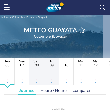
Météo
Colombie
Boyacá
Guayatá
METEO GUAYATÁ
Colombie (Boyacá)
Jeu
Ven
Sam
Dim
Lun
Mar
Mer
J
06
07
08
09
10
11
12
-
-
-
-
-
-
-
-
-
-
-
-
-
-
Journée
Heure / Heure
Comparer