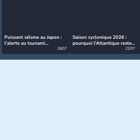
Puissant séisme au Japon :
Saison cyclonique 2026 :
l’alerte au tsunami
pourquoi l’Atlantique reste
désormais levée
28/07
très calme à ce stade ?
22/07