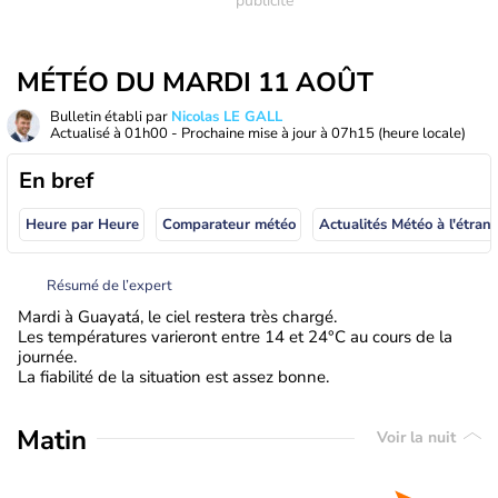
MÉTÉO DU MARDI 11 AOÛT
Bulletin établi par
Nicolas LE GALL
Actualisé à
01h00
- Prochaine mise à jour à
07h15
(heure locale)
En bref
Heure par Heure
Comparateur météo
Actualités Météo à
Résumé de l’expert
Mardi à Guayatá, le ciel restera très chargé.
Les températures varieront entre 14 et 24°C au cours de la
journée.
La fiabilité de la situation est assez bonne.
Matin
Voir la nuit