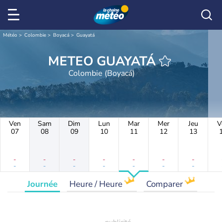
Météo
Colombie
Boyacá
Guayatá
METEO GUAYATÁ
Colombie (Boyacá)
Ven
Sam
Dim
Lun
Mar
Mer
Jeu
V
07
08
09
10
11
12
13
-
-
-
-
-
-
-
-
-
-
-
-
-
-
Journée
Heure / Heure
Comparer