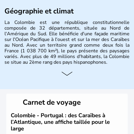
Géographie et climat
La Colombie est une république constitutionnelle
composée de 32 départements, située au Nord de
l'Amérique du Sud. Elle bénéficie d'une façade maritime
sur l'Océan Pacifique à l'ouest et sur la mer des Caraïbes
au Nord. Avec un territoire grand comme deux fois la
France (1 038 700 km²), le pays présente des paysages
variés. Avec plus de 49 millions d'habitants, la Colombie
se situe au 2ème rang des pays hispanophones.
Histoire et administration
Son nom lui fut attribué par le vénézuélien Francisco de
Miranda, en hommage à Christophe Colomb. L'Espagne y
fonda de nombreuses villes, comme Santafe de Bogotà,
Carnet de voyage
en 1538, qui est toujours la capitale. C'est en 1810, que
le premier parlement s'établit à Bogotà, suivi en 1813
par la proclamation de l'indépendance. la Colombie est
Colombie - Portugal : des Caraïbes à
une République depuis 1830.
l’Atlantique, une affiche taillée pour le
large