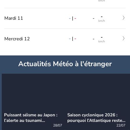
km/h
-
-
|
-
Mardi 11
-
km/h
-
-
|
-
Mercredi 12
-
km/h
Actualités Météo à l'étranger
Puissant séisme au Japon :
Saison cyclonique 2026 :
l’alerte au tsunami
pourquoi l’Atlantique reste
désormais levée
28/07
très calme à ce stade ?
22/07