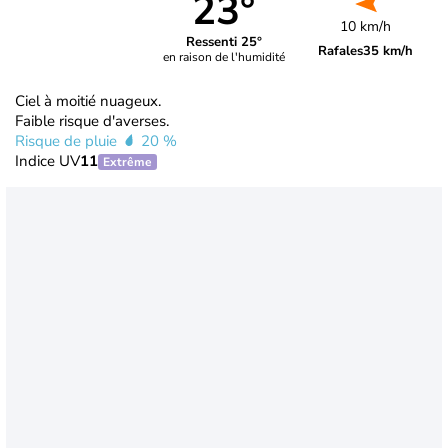
23°
10 km/h
Ressenti 25°
Rafales
35 km/h
en raison de l'humidité
Ciel à moitié nuageux.
Faible risque d'averses.
Risque de pluie
20 %
Indice UV
11
Extrême