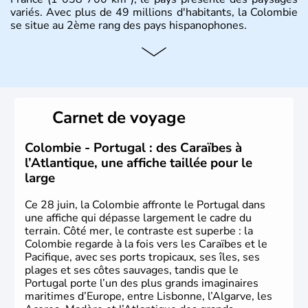
variés. Avec plus de 49 millions d'habitants, la Colombie
se situe au 2ème rang des pays hispanophones.
Histoire et administration
Son nom lui fut attribué par le vénézuélien Francisco de
Miranda, en hommage à Christophe Colomb. L'Espagne y
fonda de nombreuses villes, comme Santafe de Bogotà,
Carnet de voyage
en 1538, qui est toujours la capitale. C'est en 1810, que
le premier parlement s'établit à Bogotà, suivi en 1813
par la proclamation de l'indépendance. la Colombie est
Colombie - Portugal : des Caraïbes à
une République depuis 1830.
l’Atlantique, une affiche taillée pour le
large
Ce 28 juin, la Colombie affronte le Portugal dans
une affiche qui dépasse largement le cadre du
terrain. Côté mer, le contraste est superbe : la
Colombie regarde à la fois vers les Caraïbes et le
Pacifique, avec ses ports tropicaux, ses îles, ses
plages et ses côtes sauvages, tandis que le
Portugal porte l’un des plus grands imaginaires
maritimes d’Europe, entre Lisbonne, l’Algarve, les