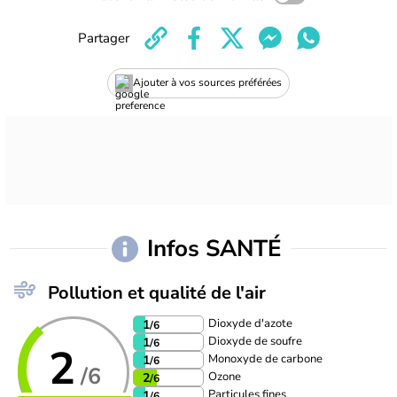
Partager
Ajouter à vos sources préférées
Infos SANTÉ
Pollution et qualité de l'air
Dioxyde d'azote
1
/6
Dioxyde de soufre
1
/6
2
Monoxyde de carbone
1
/6
/6
Ozone
2
/6
Particules fines
1
/6