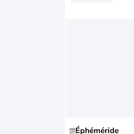
Éphéméride