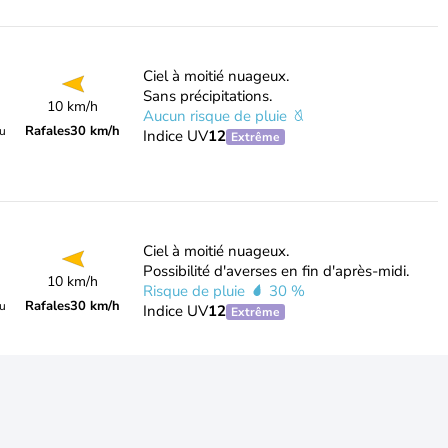
Ciel à moitié nuageux.
Sans précipitations.
10 km/h
Aucun risque de pluie
Rafales
30 km/h
du
Indice UV
12
Extrême
Ciel à moitié nuageux.
Possibilité d'averses en fin d'après-midi.
10 km/h
Risque de pluie
30 %
Rafales
30 km/h
du
Indice UV
12
Extrême