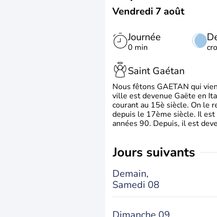
Vendredi 7 août
Journée
De
0 min
cr
Saint Gaétan
Nous fêtons GAETAN qui vient du
ville est devenue Gaëte en Ita
courant au 15è siècle. On le 
depuis le 17ème siècle. Il est
années 90. Depuis, il est deve
jours suivants
Demain,
Samedi 08
Dimanche 09