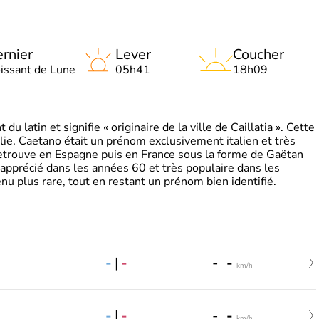
rnier
Lever
Coucher
oissant de Lune
05h41
18h09
 latin et signifie « originaire de la ville de Caillatia ». Cette
lie. Caetano était un prénom exclusivement italien et très
retrouve en Espagne puis en France sous la forme de Gaëtan
 apprécié dans les années 60 et très populaire dans les
nu plus rare, tout en restant un prénom bien identifié.
-
|
-
-
-
km/h
-
|
-
-
-
km/h