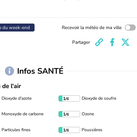
o du week-end
Recevoir la météo de ma ville
Partager
Infos SANTÉ
 de l'air
Dioxyde d'azote
Dioxyde de soufre
1
/6
Monoxyde de carbone
Ozone
1
/6
Particules fines
Poussières
1
/6