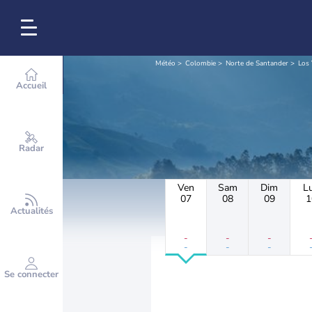
Météo
Colombie
Norte de Santander
Los
Accueil
Radar
Ven
Sam
Dim
L
07
08
09
1
Actualités
-
-
-
-
-
-
Se connecter