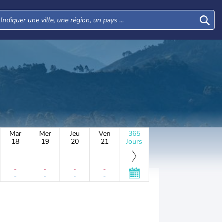
Mar
Mer
Jeu
Ven
365
18
19
20
21
Jours
-
-
-
-
-
-
-
-