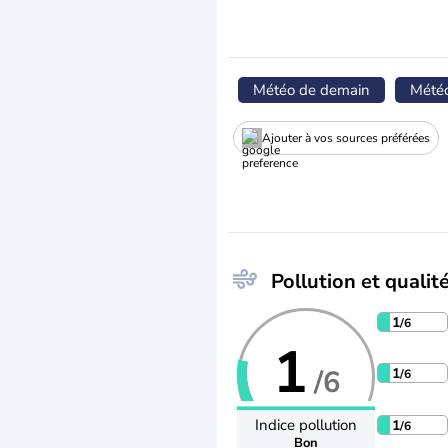
Météo de demain
Mété
Ajouter à vos sources préférées
Pollution et qualité
1
/6
1
/6
1
/6
Indice pollution
1
/6
Bon