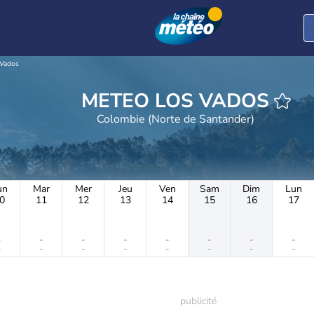
 Vados
METEO LOS VADOS
Colombie (Norte de Santander)
un
Mar
Mer
Jeu
Ven
Sam
Dim
Lun
0
11
12
13
14
15
16
17
-
-
-
-
-
-
-
-
-
-
-
-
-
-
-
-