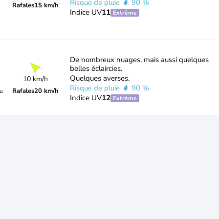
Risque de pluie
90 %
Rafales
15 km/h
Indice UV
11
Extrême
De nombreux nuages, mais aussi quelques
belles éclaircies.
Quelques averses.
10 km/h
Risque de pluie
90 %
Rafales
20 km/h
du
Indice UV
12
Extrême