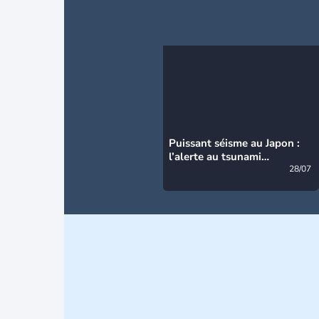
Puissant séisme au Japon :
l’alerte au tsunami
désormais levée
28/07