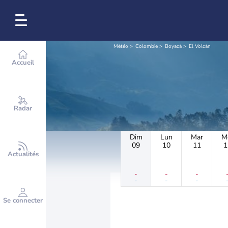
Météo
Colombie
Boyacá
El Volcán
Accueil
Radar
Dim
Lun
Mar
M
09
10
11
1
Actualités
-
-
-
-
-
-
Se connecter