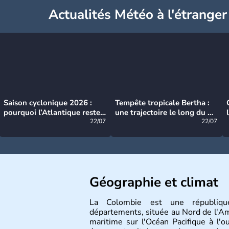
Actualités Météo à l'étranger
Saison cyclonique 2026 :
Tempête tropicale Bertha :
pourquoi l’Atlantique reste
une trajectoire le long du du
très calme à ce stade ?
22/07
littoral américain
22/07
Géographie et climat
La Colombie est une républiqu
départements, située au Nord de l'Am
maritime sur l'Océan Pacifique à l'