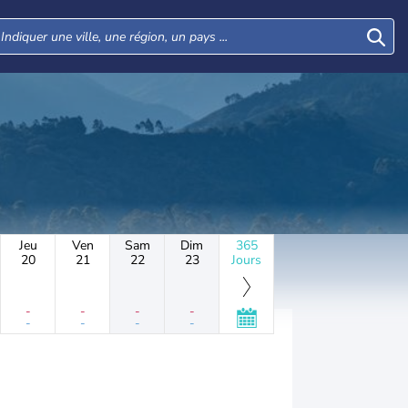
Jeu
Ven
Sam
Dim
365
20
21
22
23
Jours
-
-
-
-
-
-
-
-