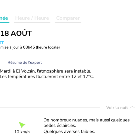
née
Heure / Heure
Comparer
 18 AOÛT
ST
mise à jour à
08h45
(heure locale)
Résumé de l’expert
Mardi à El Volcán, l'atmosphère sera instable.
Les températures fluctueront entre 12 et 17°C.
Voir la nuit
De nombreux nuages, mais aussi quelques
belles éclaircies.
Quelques averses faibles.
10 km/h