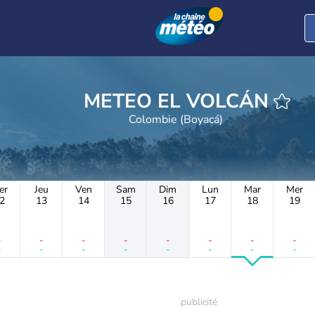
METEO EL VOLCÁN
Colombie (Boyacá)
er
Jeu
Ven
Sam
Dim
Lun
Mar
Mer
2
13
14
15
16
17
18
19
-
-
-
-
-
-
-
-
-
-
-
-
-
-
-
-