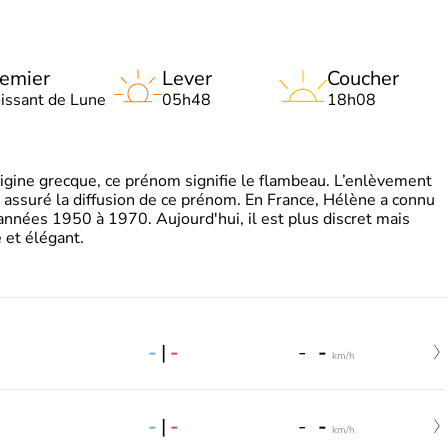
emier
Lever
Coucher
oissant de Lune
05h48
18h08
gine grecque, ce prénom signifie le flambeau. L’enlèvement
a assuré la diffusion de ce prénom. En France, Hélène a connu
années 1950 à 1970. Aujourd'hui, il est plus discret mais
et élégant.
-
|
-
-
-
km/h
-
|
-
-
-
km/h