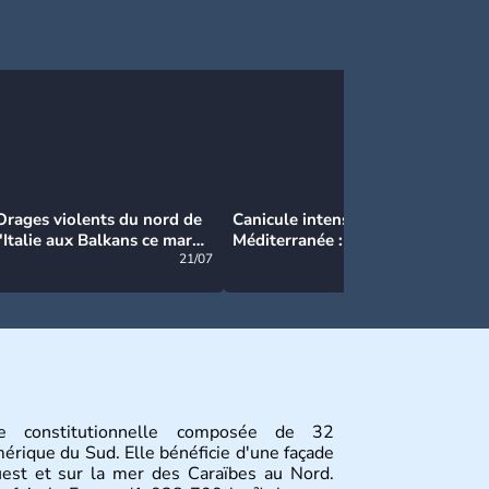
Orages violents du nord de
Canicule intense en
Ca
l'Italie aux Balkans ce mardi
Méditerranée : près de 50°C
Ma
: grosse grêle, violentes
21/07
et des incendies hors de
21/07
rafales et pluies intenses
contrôle en Espagne
e constitutionnelle composée de 32
érique du Sud. Elle bénéficie d'une façade
ouest et sur la mer des Caraïbes au Nord.