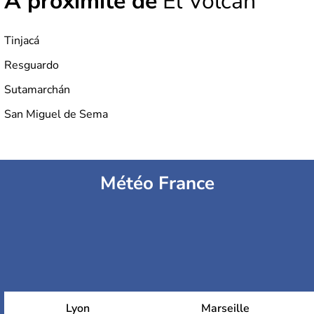
À proximité de
El Volcán
Tinjacá
Resguardo
Sutamarchán
San Miguel de Sema
Météo France
Lyon
Marseille