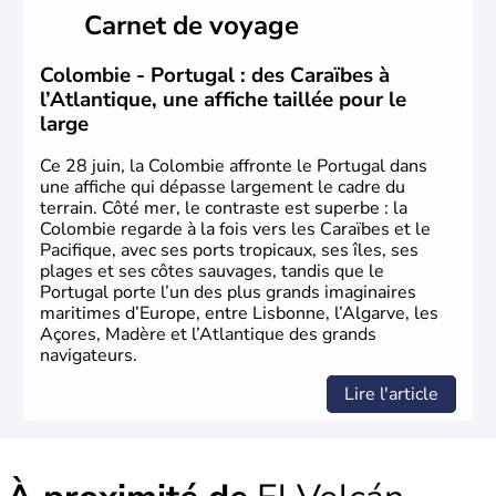
fonda de nombreuses villes, comme Santafe de Bogotà,
Carnet de voyage
en 1538, qui est toujours la capitale. C'est en 1810, que
le premier parlement s'établit à Bogotà, suivi en 1813
par la proclamation de l'indépendance. la Colombie est
Colombie - Portugal : des Caraïbes à
une République depuis 1830.
l’Atlantique, une affiche taillée pour le
large
Ce 28 juin, la Colombie affronte le Portugal dans
une affiche qui dépasse largement le cadre du
terrain. Côté mer, le contraste est superbe : la
Colombie regarde à la fois vers les Caraïbes et le
Pacifique, avec ses ports tropicaux, ses îles, ses
plages et ses côtes sauvages, tandis que le
Portugal porte l’un des plus grands imaginaires
maritimes d’Europe, entre Lisbonne, l’Algarve, les
Açores, Madère et l’Atlantique des grands
navigateurs.
Lire l'article