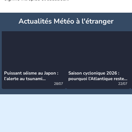
Actualités Météo à l'étranger
Puissant séisme au Japon :
Saison cyclonique 2026 :
l’alerte au tsunami
pourquoi l’Atlantique reste
désormais levée
28/07
très calme à ce stade ?
22/07