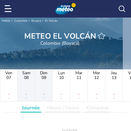
Météo
Colombie
Boyacá
El Volcán
METEO EL VOLCÁN
Colombie (Boyacá)
Ven
Sam
Dim
Lun
Mar
Mer
Jeu
V
07
08
09
10
11
12
13
-
-
-
-
-
-
-
-
-
-
-
-
-
-
Journée
Heure / Heure
Comparer