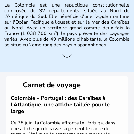
La Colombie est une république constitutionnelle
composée de 32 départements, située au Nord de
l'Amérique du Sud. Elle bénéficie d'une façade maritime
sur l'Océan Pacifique à l'ouest et sur la mer des Caraïbes
au Nord. Avec un territoire grand comme deux fois la
France (1 038 700 km²), le pays présente des paysages
variés. Avec plus de 49 millions d'habitants, la Colombie
se situe au 2ème rang des pays hispanophones.
Histoire et administration
Son nom lui fut attribué par le vénézuélien Francisco de
Miranda, en hommage à Christophe Colomb. L'Espagne y
fonda de nombreuses villes, comme Santafe de Bogotà,
Carnet de voyage
en 1538, qui est toujours la capitale. C'est en 1810, que
le premier parlement s'établit à Bogotà, suivi en 1813
par la proclamation de l'indépendance. la Colombie est
Colombie - Portugal : des Caraïbes à
une République depuis 1830.
l’Atlantique, une affiche taillée pour le
large
Ce 28 juin, la Colombie affronte le Portugal dans
une affiche qui dépasse largement le cadre du