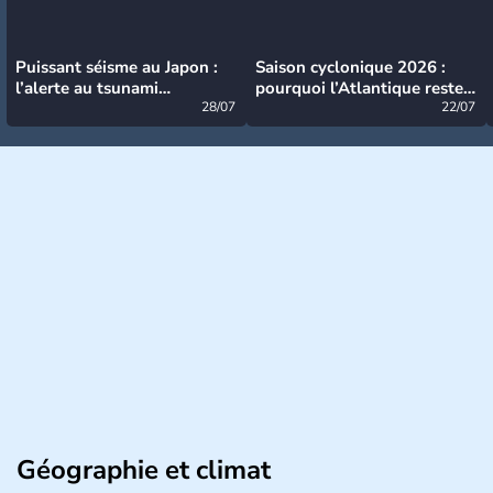
Puissant séisme au Japon :
Saison cyclonique 2026 :
l’alerte au tsunami
pourquoi l’Atlantique reste
désormais levée
28/07
très calme à ce stade ?
22/07
Géographie et climat