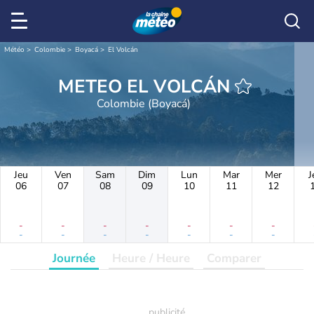
Météo
Colombie
Boyacá
El Volcán
METEO EL VOLCÁN
Colombie (Boyacá)
Jeu
Ven
Sam
Dim
Lun
Mar
Mer
J
06
07
08
09
10
11
12
-
-
-
-
-
-
-
-
-
-
-
-
-
-
Journée
Heure / Heure
Comparer