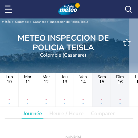
Météo
Colombie
Casanare
Inspeccion de Policia Teisla
METEO INSPECCION DE
POLICIA TEISLA
Colombie (Casanare)
Lun
Mar
Mer
Jeu
Ven
Sam
Dim
L
10
11
12
13
14
15
16
-
-
-
-
-
-
-
-
-
-
-
-
-
-
Journée
Heure / Heure
Comparer