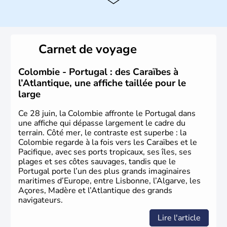
Histoire et administration
Son nom lui fut attribué par le vénézuélien Francisco de
Miranda, en hommage à Christophe Colomb. L'Espagne y
fonda de nombreuses villes, comme Santafe de Bogotà,
Carnet de voyage
en 1538, qui est toujours la capitale. C'est en 1810, que
le premier parlement s'établit à Bogotà, suivi en 1813
par la proclamation de l'indépendance. la Colombie est
Colombie - Portugal : des Caraïbes à
une République depuis 1830.
l’Atlantique, une affiche taillée pour le
large
Ce 28 juin, la Colombie affronte le Portugal dans
une affiche qui dépasse largement le cadre du
terrain. Côté mer, le contraste est superbe : la
Colombie regarde à la fois vers les Caraïbes et le
Pacifique, avec ses ports tropicaux, ses îles, ses
plages et ses côtes sauvages, tandis que le
Portugal porte l’un des plus grands imaginaires
maritimes d’Europe, entre Lisbonne, l’Algarve, les
Açores, Madère et l’Atlantique des grands
navigateurs.
Lire l'article