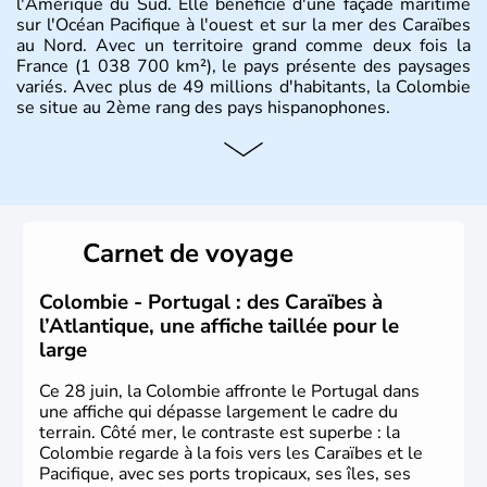
l'Amérique du Sud. Elle bénéficie d'une façade maritime
sur l'Océan Pacifique à l'ouest et sur la mer des Caraïbes
au Nord. Avec un territoire grand comme deux fois la
France (1 038 700 km²), le pays présente des paysages
variés. Avec plus de 49 millions d'habitants, la Colombie
se situe au 2ème rang des pays hispanophones.
Histoire et administration
Son nom lui fut attribué par le vénézuélien Francisco de
Miranda, en hommage à Christophe Colomb. L'Espagne y
fonda de nombreuses villes, comme Santafe de Bogotà,
Carnet de voyage
en 1538, qui est toujours la capitale. C'est en 1810, que
le premier parlement s'établit à Bogotà, suivi en 1813
par la proclamation de l'indépendance. la Colombie est
Colombie - Portugal : des Caraïbes à
une République depuis 1830.
l’Atlantique, une affiche taillée pour le
large
Ce 28 juin, la Colombie affronte le Portugal dans
une affiche qui dépasse largement le cadre du
terrain. Côté mer, le contraste est superbe : la
Colombie regarde à la fois vers les Caraïbes et le
Pacifique, avec ses ports tropicaux, ses îles, ses