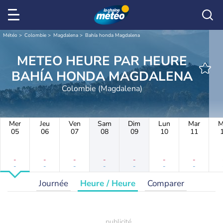
Météo
Colombie
Magdalena
Bahía honda Magdalena
METEO HEURE PAR HEURE
BAHÍA HONDA MAGDALENA
Colombie (Magdalena)
Mer
Jeu
Ven
Sam
Dim
Lun
Mar
M
05
06
07
08
09
10
11
-
-
-
-
-
-
-
-
-
-
-
-
-
-
Journée
Heure / Heure
Comparer