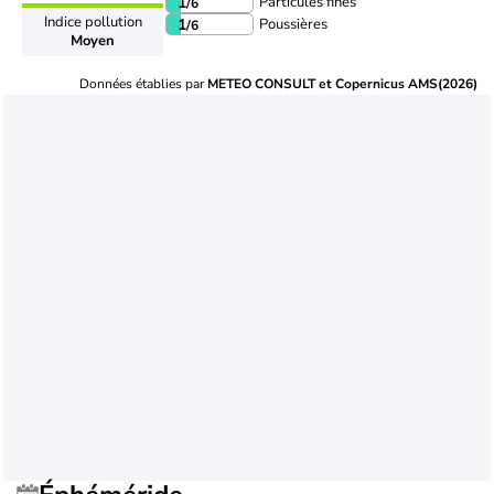
Particules fines
1
/6
Indice pollution
Poussières
1
/6
Moyen
Données établies par
METEO CONSULT et Copernicus AMS(2026)