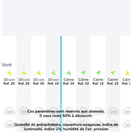
Vent
10
10
10
10
Calme
Calme
Calme
Calme
Calm
km/h
km/h
km/h
km/h
Raf. 20
Raf. 20
Raf. 20
Raf. 15
Raf. 10
Raf. 10
Raf. 10
Raf. 15
Raf. 2
Ces paramètres sont réservés aux abonnés.
50%
50%
50%
50%
50%
50%
50%
50%
50%
Il vous reste 50% à découvrir:
Quantité de précipitations, couverture nuageuse, indice de
30%
30%
30%
30%
30%
30%
30%
30%
30%
luminosité, indice UV, humidité de l'air, pression