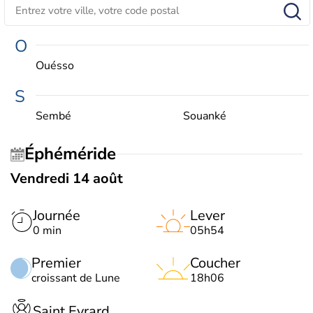
O
Ouésso
S
Sembé
Souanké
Éphéméride
Vendredi 14 août
Journée
Lever
0 min
05h54
Premier
Coucher
croissant de Lune
18h06
Saint Evrard