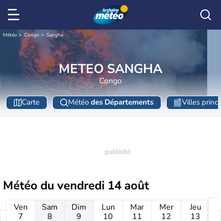
Météo
Congo
Sangha
METEO SANGHA
Congo
Carte
Météo
des Départements
Villes princ
Météo du
vendredi 14 août
Ven
Sam
Dim
Lun
Mar
Mer
Jeu
7
8
9
10
11
12
13