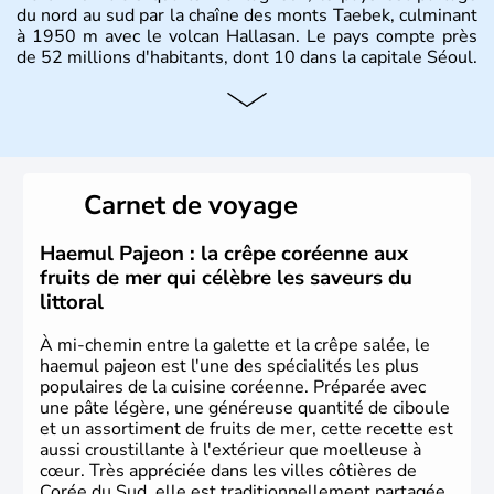
du nord au sud par la chaîne des monts Taebek, culminant
à 1950 m avec le volcan Hallasan. Le pays compte près
de 52 millions d'habitants, dont 10 dans la capitale Séoul.
Histoire et administration
La
Corée du Sud
est un pays de l’
Asie de l’Es
t composé
de vingt provinces. Outre sa capitale
Séoul
, Ulsan et
Pusan sont deux autres villes majeures du pays. Le
Carnet de voyage
christianisme et le bouddhisme en sont les deux
principales religions. Ce pays partage sa culture avec la
Corée du Nord
. Les Jeux Olympiques s’y sont déroulés en
Haemul Pajeon : la crêpe coréenne aux
1988, de même que la Coupe du Monde de football en
fruits de mer qui célèbre les saveurs du
2002, en collaboration avec le Japon.
littoral
À mi-chemin entre la galette et la crêpe salée, le
haemul pajeon est l'une des spécialités les plus
populaires de la cuisine coréenne. Préparée avec
une pâte légère, une généreuse quantité de ciboule
et un assortiment de fruits de mer, cette recette est
aussi croustillante à l'extérieur que moelleuse à
cœur. Très appréciée dans les villes côtières de
Corée du Sud, elle est traditionnellement partagée