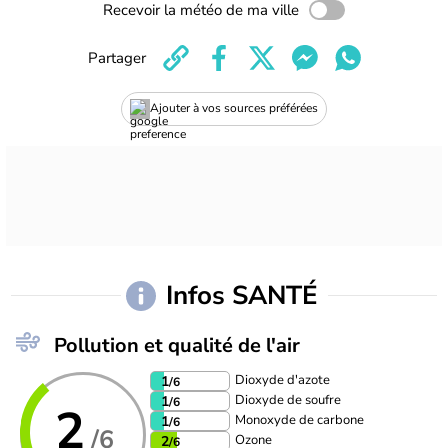
Recevoir la météo de ma ville
Partager
Ajouter à vos sources préférées
Infos SANTÉ
Pollution et qualité de l'air
Dioxyde d'azote
1
/6
Dioxyde de soufre
1
/6
2
Monoxyde de carbone
1
/6
/6
Ozone
2
/6