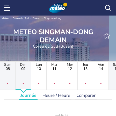
Météo
Corée du Sud
Busan
Singman-dong
METEO SINGMAN-DONG
DEMAIN
Corée du Sud (Busan)
Sam
Dim
Lun
Mar
Mer
Jeu
Ven
S
08
09
10
11
12
13
14
-
-
-
-
-
-
-
-
-
-
-
-
-
-
Journée
Heure / Heure
Comparer