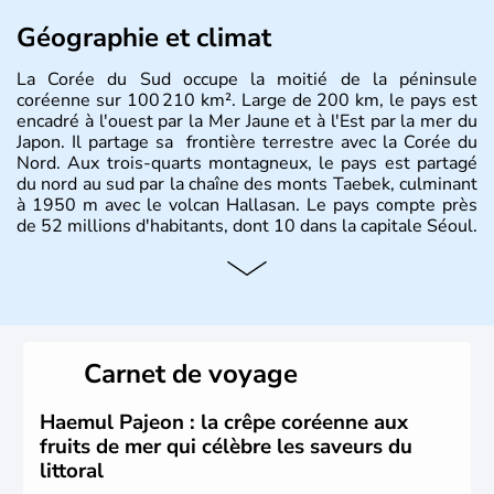
Géographie et climat
La Corée du Sud occupe la moitié de la péninsule
coréenne sur 100 210 km². Large de 200 km, le pays est
encadré à l'ouest par la Mer Jaune et à l'Est par la mer du
Japon. Il partage sa frontière terrestre avec la Corée du
Nord. Aux trois-quarts montagneux, le pays est partagé
du nord au sud par la chaîne des monts Taebek, culminant
à 1950 m avec le volcan Hallasan. Le pays compte près
de 52 millions d'habitants, dont 10 dans la capitale Séoul.
Histoire et administration
La
Corée du Sud
est un pays de l’
Asie de l’Es
t composé
de vingt provinces. Outre sa capitale
Séoul
, Ulsan et
Pusan sont deux autres villes majeures du pays. Le
Carnet de voyage
christianisme et le bouddhisme en sont les deux
principales religions. Ce pays partage sa culture avec la
Corée du Nord
. Les Jeux Olympiques s’y sont déroulés en
Haemul Pajeon : la crêpe coréenne aux
1988, de même que la Coupe du Monde de football en
fruits de mer qui célèbre les saveurs du
2002, en collaboration avec le Japon.
littoral