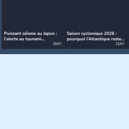
Puissant séisme au Japon :
Saison cyclonique 2026 :
l’alerte au tsunami
pourquoi l’Atlantique reste
désormais levée
28/07
très calme à ce stade ?
22/07