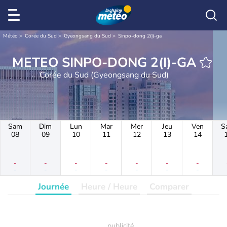
Météo
Corée du Sud
Gyeongsang du Sud
Sinpo-dong 2(i)-ga
METEO SINPO-DONG 2(I)-GA
Corée du Sud (Gyeongsang du Sud)
Sam
Dim
Lun
Mar
Mer
Jeu
Ven
S
08
09
10
11
12
13
14
-
-
-
-
-
-
-
-
-
-
-
-
-
-
Journée
Heure / Heure
Comparer