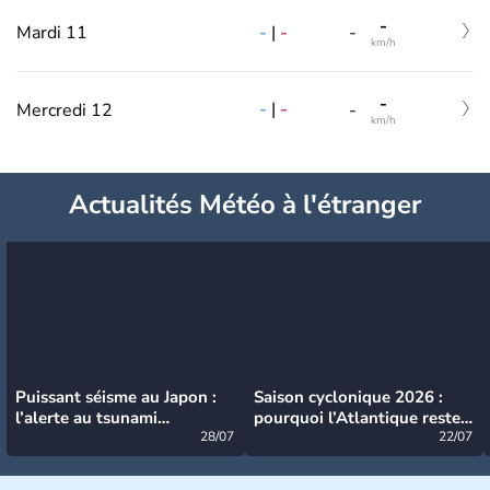
-
-
|
-
Mardi 11
-
km/h
-
-
|
-
Mercredi 12
-
km/h
Actualités Météo à l'étranger
Puissant séisme au Japon :
Saison cyclonique 2026 :
l’alerte au tsunami
pourquoi l’Atlantique reste
désormais levée
28/07
très calme à ce stade ?
22/07