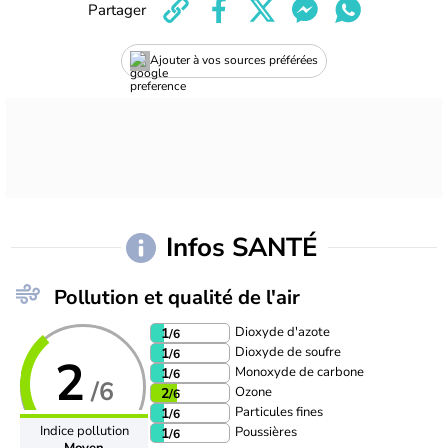
Partager
Ajouter à vos sources préférées
Infos SANTÉ
Pollution et qualité de l'air
Dioxyde d'azote
1
/6
Dioxyde de soufre
1
/6
2
Monoxyde de carbone
1
/6
/6
Ozone
2
/6
Particules fines
1
/6
Indice pollution
Poussières
1
/6
Moyen