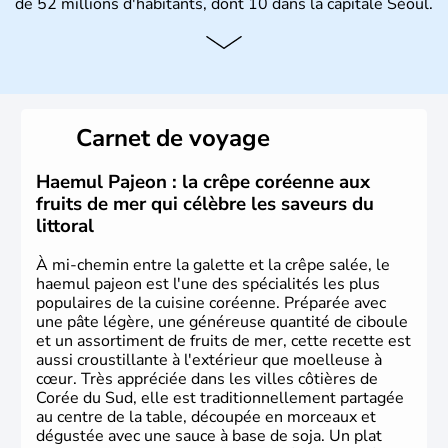
de 52 millions d'habitants, dont 10 dans la capitale Séoul.
Histoire et administration
La
Corée du Sud
est un pays de l’
Asie de l’Es
t composé
de vingt provinces. Outre sa capitale
Séoul
, Ulsan et
Pusan sont deux autres villes majeures du pays. Le
Carnet de voyage
christianisme et le bouddhisme en sont les deux
principales religions. Ce pays partage sa culture avec la
Corée du Nord
. Les Jeux Olympiques s’y sont déroulés en
Haemul Pajeon : la crêpe coréenne aux
1988, de même que la Coupe du Monde de football en
fruits de mer qui célèbre les saveurs du
2002, en collaboration avec le Japon.
littoral
À mi-chemin entre la galette et la crêpe salée, le
haemul pajeon est l'une des spécialités les plus
populaires de la cuisine coréenne. Préparée avec
une pâte légère, une généreuse quantité de ciboule
et un assortiment de fruits de mer, cette recette est
aussi croustillante à l'extérieur que moelleuse à
cœur. Très appréciée dans les villes côtières de
Corée du Sud, elle est traditionnellement partagée
au centre de la table, découpée en morceaux et
dégustée avec une sauce à base de soja. Un plat