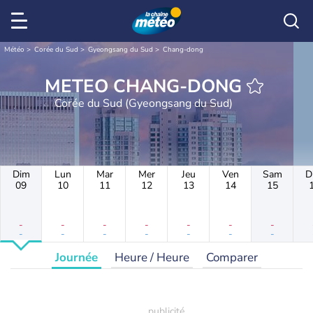
Météo
Corée du Sud
Gyeongsang du Sud
Chang-dong
METEO CHANG-DONG
Corée du Sud (Gyeongsang du Sud)
Dim
Lun
Mar
Mer
Jeu
Ven
Sam
D
09
10
11
12
13
14
15
-
-
-
-
-
-
-
-
-
-
-
-
-
-
Journée
Heure / Heure
Comparer