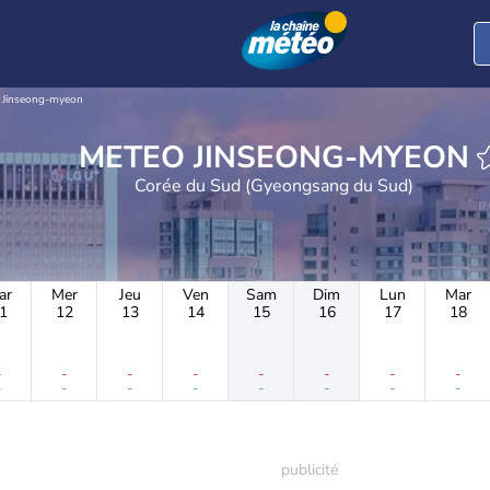
Jinseong-myeon
METEO JINSEONG-MYEON
Corée du Sud (Gyeongsang du Sud)
ar
Mer
Jeu
Ven
Sam
Dim
Lun
Mar
1
12
13
14
15
16
17
18
-
-
-
-
-
-
-
-
-
-
-
-
-
-
-
-