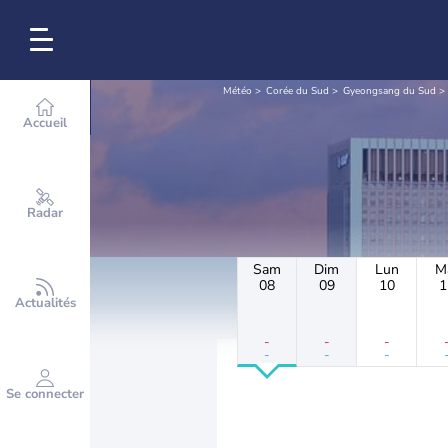
Météo
Corée du Sud
Gyeongsang du Sud
Accueil
Radar
Sam
Dim
Lun
M
08
09
10
1
Actualités
-
-
-
-
-
-
Se connecter