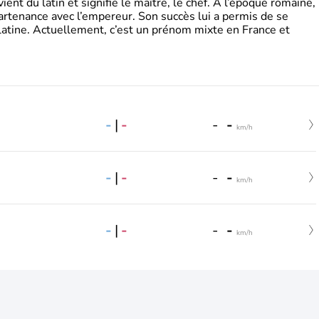
t du latin et signifie le maître, le chef. A l’époque romaine,
partenance avec l’empereur. Son succès lui a permis de se
latine. Actuellement, c’est un prénom mixte en France et
-
|
-
-
-
km/h
-
|
-
-
-
km/h
-
|
-
-
-
km/h