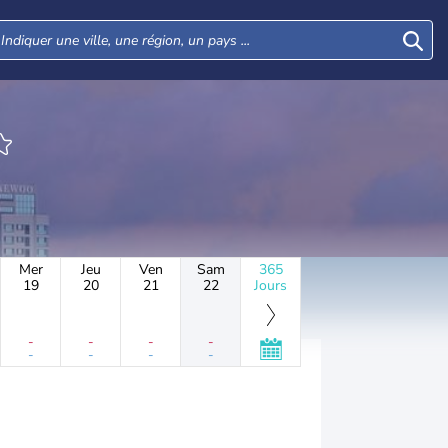
Mer
Jeu
Ven
Sam
365
19
20
21
22
Jours
-
-
-
-
-
-
-
-