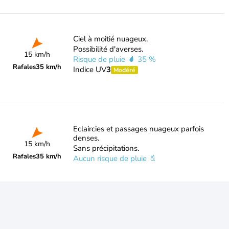
Ciel à moitié nuageux.
Possibilité d'averses.
15 km/h
Risque de pluie
35 %
Rafales
35 km/h
Indice UV
3
Modéré
Eclaircies et passages nuageux parfois
denses.
15 km/h
Sans précipitations.
Rafales
35 km/h
Aucun risque de pluie