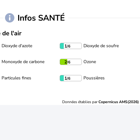
Infos SANTÉ
 de l'air
Dioxyde d'azote
Dioxyde de soufre
1
/6
Monoxyde de carbone
Ozone
2
/6
Particules fines
Poussières
1
/6
Données établies par
Copernicus AMS(2026)