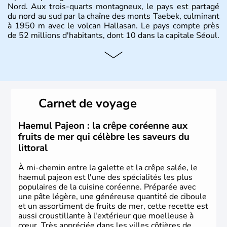
Nord. Aux trois-quarts montagneux, le pays est partagé
du nord au sud par la chaîne des monts Taebek, culminant
à 1950 m avec le volcan Hallasan. Le pays compte près
de 52 millions d'habitants, dont 10 dans la capitale Séoul.
Histoire et administration
La
Corée du Sud
est un pays de l’
Asie de l’Es
t composé
de vingt provinces. Outre sa capitale
Séoul
, Ulsan et
Pusan sont deux autres villes majeures du pays. Le
Carnet de voyage
christianisme et le bouddhisme en sont les deux
principales religions. Ce pays partage sa culture avec la
Corée du Nord
. Les Jeux Olympiques s’y sont déroulés en
Haemul Pajeon : la crêpe coréenne aux
1988, de même que la Coupe du Monde de football en
fruits de mer qui célèbre les saveurs du
2002, en collaboration avec le Japon.
littoral
À mi-chemin entre la galette et la crêpe salée, le
haemul pajeon est l'une des spécialités les plus
populaires de la cuisine coréenne. Préparée avec
une pâte légère, une généreuse quantité de ciboule
et un assortiment de fruits de mer, cette recette est
aussi croustillante à l'extérieur que moelleuse à
cœur. Très appréciée dans les villes côtières de