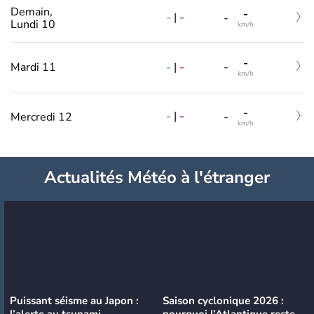
Demain,
-
-
|
-
-
Lundi 10
km/h
-
-
|
-
Mardi 11
-
km/h
-
-
|
-
Mercredi 12
-
km/h
Actualités Météo à l'étranger
Puissant séisme au Japon :
Saison cyclonique 2026 :
l’alerte au tsunami
pourquoi l’Atlantique reste