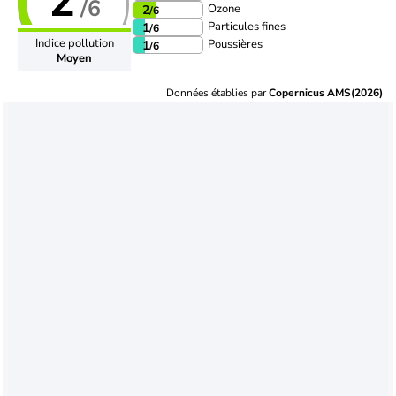
2
/6
Ozone
2
/6
Particules fines
1
/6
Indice pollution
Poussières
1
/6
Moyen
Données établies par
Copernicus AMS(2026)