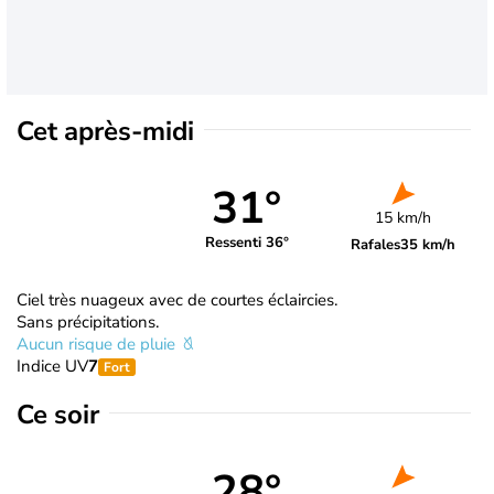
Cet après-midi
31°
15 km/h
Ressenti 36°
Rafales
35 km/h
Ciel très nuageux avec de courtes éclaircies.
Sans précipitations.
Aucun risque de pluie
Indice UV
7
Fort
Ce soir
28°