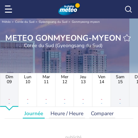
Météo
Corée du Sud
Gyeongsang du Sud
Gonmyeong-myeon
METEO GONMYEONG-MYEON
Corée du Sud (Gyeongsang du Sud)
Dim
Lun
Mar
Mer
Jeu
Ven
Sam
D
09
10
11
12
13
14
15
-
-
-
-
-
-
-
-
-
-
-
-
-
-
Journée
Heure / Heure
Comparer