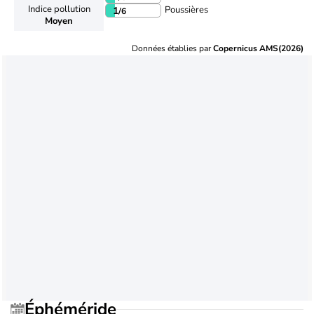
Indice pollution
Poussières
1
/6
Moyen
Données établies par
Copernicus AMS(2026)
Éphéméride