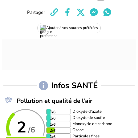
Partager
Ajouter à vos sources préférées
Infos SANTÉ
Pollution et qualité de l'air
Dioxyde d'azote
1
/6
Dioxyde de soufre
1
/6
2
Monoxyde de carbone
1
/6
/6
Ozone
2
/6
Particules fines
1
/6