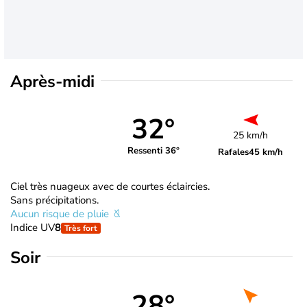
Après-midi
32°
25 km/h
Ressenti 36°
Rafales
45 km/h
Ciel très nuageux avec de courtes éclaircies.
Sans précipitations.
Aucun risque de pluie
Indice UV
8
Très fort
Soir
28°