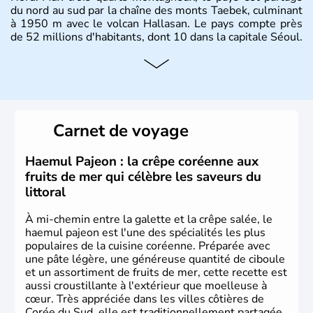
du nord au sud par la chaîne des monts Taebek, culminant
à 1950 m avec le volcan Hallasan. Le pays compte près
de 52 millions d'habitants, dont 10 dans la capitale Séoul.
Histoire et administration
La
Corée du Sud
est un pays de l’
Asie de l’Es
t composé
de vingt provinces. Outre sa capitale
Séoul
, Ulsan et
Pusan sont deux autres villes majeures du pays. Le
Carnet de voyage
christianisme et le bouddhisme en sont les deux
principales religions. Ce pays partage sa culture avec la
Corée du Nord
. Les Jeux Olympiques s’y sont déroulés en
Haemul Pajeon : la crêpe coréenne aux
1988, de même que la Coupe du Monde de football en
fruits de mer qui célèbre les saveurs du
2002, en collaboration avec le Japon.
littoral
À mi-chemin entre la galette et la crêpe salée, le
haemul pajeon est l'une des spécialités les plus
populaires de la cuisine coréenne. Préparée avec
une pâte légère, une généreuse quantité de ciboule
et un assortiment de fruits de mer, cette recette est
aussi croustillante à l'extérieur que moelleuse à
cœur. Très appréciée dans les villes côtières de
Corée du Sud, elle est traditionnellement partagée