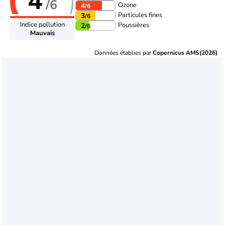
4
/6
Ozone
4
/6
Particules fines
3
/6
Indice pollution
Poussières
2
/6
Mauvais
Données établies par
Copernicus AMS(2026)