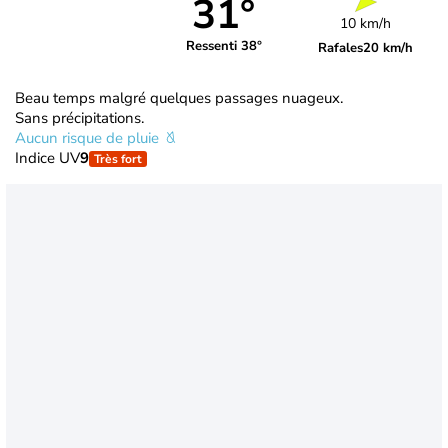
31°
10 km/h
Ressenti 38°
Rafales
20 km/h
Beau temps malgré quelques passages nuageux.
Sans précipitations.
Aucun risque de pluie
Indice UV
9
Très fort