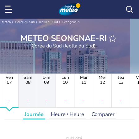
Météo
Corée du Sud
Jeolla du Sud
Seongnae-ri
METEO SEONGNAE-RI
Corée du Sud (Jeolla du Sud)
Ven
Sam
Dim
Lun
Mar
Mer
Jeu
V
07
08
09
10
11
12
13
-
-
-
-
-
-
-
-
-
-
-
-
-
-
Journée
Heure / Heure
Comparer