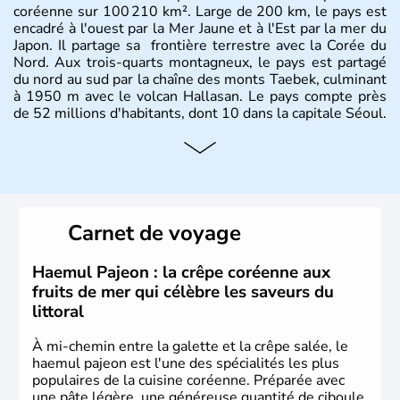
coréenne sur 100 210 km². Large de 200 km, le pays est
encadré à l'ouest par la Mer Jaune et à l'Est par la mer du
Japon. Il partage sa frontière terrestre avec la Corée du
Nord. Aux trois-quarts montagneux, le pays est partagé
du nord au sud par la chaîne des monts Taebek, culminant
à 1950 m avec le volcan Hallasan. Le pays compte près
de 52 millions d'habitants, dont 10 dans la capitale Séoul.
Histoire et administration
La
Corée du Sud
est un pays de l’
Asie de l’Es
t composé
de vingt provinces. Outre sa capitale
Séoul
, Ulsan et
Pusan sont deux autres villes majeures du pays. Le
Carnet de voyage
christianisme et le bouddhisme en sont les deux
principales religions. Ce pays partage sa culture avec la
Corée du Nord
. Les Jeux Olympiques s’y sont déroulés en
Haemul Pajeon : la crêpe coréenne aux
1988, de même que la Coupe du Monde de football en
fruits de mer qui célèbre les saveurs du
2002, en collaboration avec le Japon.
littoral
À mi-chemin entre la galette et la crêpe salée, le
haemul pajeon est l'une des spécialités les plus
populaires de la cuisine coréenne. Préparée avec
une pâte légère, une généreuse quantité de ciboule