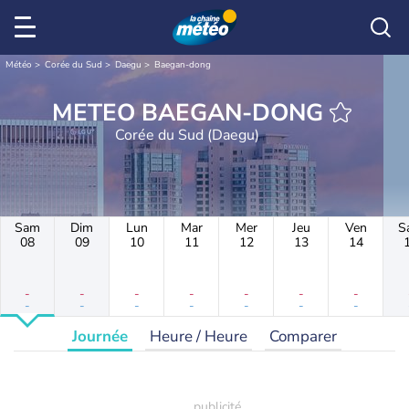
Météo
Corée du Sud
Daegu
Baegan-dong
METEO BAEGAN-DONG
Corée du Sud (Daegu)
Sam
Dim
Lun
Mar
Mer
Jeu
Ven
S
08
09
10
11
12
13
14
-
-
-
-
-
-
-
-
-
-
-
-
-
-
Journée
Heure / Heure
Comparer