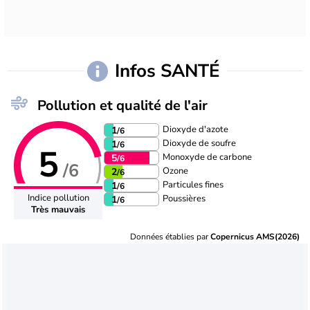
Infos SANTÉ
Pollution et qualité de l'air
Dioxyde d'azote
1
/6
Dioxyde de soufre
1
/6
5
Monoxyde de carbone
5
/6
/6
Ozone
2
/6
Particules fines
1
/6
Indice pollution
Poussières
1
/6
Très mauvais
Données établies par
Copernicus AMS(2026)