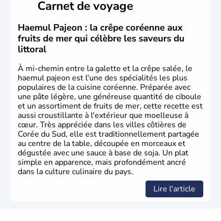
Carnet de voyage
christianisme et le bouddhisme en sont les deux
principales religions. Ce pays partage sa culture avec la
Corée du Nord
. Les Jeux Olympiques s’y sont déroulés en
Haemul Pajeon : la crêpe coréenne aux
1988, de même que la Coupe du Monde de football en
fruits de mer qui célèbre les saveurs du
2002, en collaboration avec le Japon.
littoral
À mi-chemin entre la galette et la crêpe salée, le
haemul pajeon est l'une des spécialités les plus
populaires de la cuisine coréenne. Préparée avec
une pâte légère, une généreuse quantité de ciboule
et un assortiment de fruits de mer, cette recette est
aussi croustillante à l'extérieur que moelleuse à
cœur. Très appréciée dans les villes côtières de
Corée du Sud, elle est traditionnellement partagée
au centre de la table, découpée en morceaux et
dégustée avec une sauce à base de soja. Un plat
simple en apparence, mais profondément ancré
dans la culture culinaire du pays.
Lire l'article