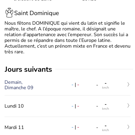
Saint Dominique
Nous fêtons DOMINIQUE qui vient du latin et signifie le
maître, le chef. A l’époque romaine, il désignait une
relation d’appartenance avec l’empereur. Son succès lui a
permis de se répandre dans toute l’Europe latine.
Actuellement, c’est un prénom mixte en France et devenu
très rare.
jours suivants
Demain,
-
-
|
-
-
Dimanche 09
km/h
-
-
|
-
Lundi 10
-
km/h
-
-
|
-
Mardi 11
-
km/h