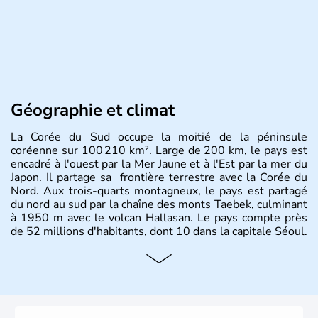
Géographie et climat
La Corée du Sud occupe la moitié de la péninsule
coréenne sur 100 210 km². Large de 200 km, le pays est
encadré à l'ouest par la Mer Jaune et à l'Est par la mer du
Japon. Il partage sa frontière terrestre avec la Corée du
Nord. Aux trois-quarts montagneux, le pays est partagé
du nord au sud par la chaîne des monts Taebek, culminant
à 1950 m avec le volcan Hallasan. Le pays compte près
de 52 millions d'habitants, dont 10 dans la capitale Séoul.
Histoire et administration
La
Corée du Sud
est un pays de l’
Asie de l’Es
t composé
de vingt provinces. Outre sa capitale
Séoul
, Ulsan et
Pusan sont deux autres villes majeures du pays. Le