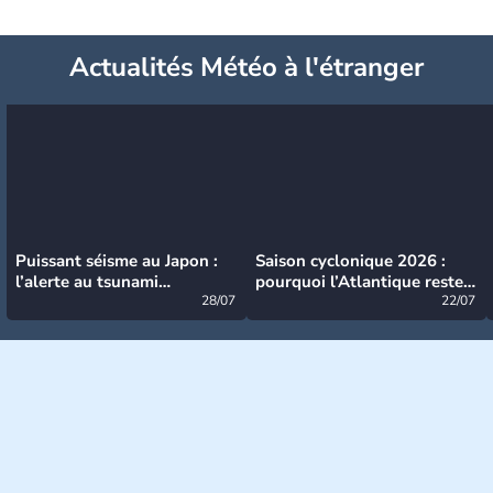
Actualités Météo à l'étranger
Puissant séisme au Japon :
Saison cyclonique 2026 :
l’alerte au tsunami
pourquoi l’Atlantique reste
désormais levée
28/07
très calme à ce stade ?
22/07