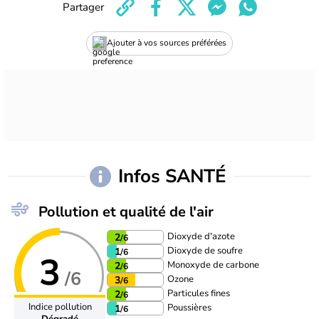
Partager
Ajouter à vos sources préférées
Infos SANTÉ
Pollution et qualité de l'air
Dioxyde d'azote
2
/6
Dioxyde de soufre
1
/6
3
Monoxyde de carbone
2
/6
/6
Ozone
3
/6
Particules fines
2
/6
Indice pollution
Poussières
1
/6
Dégradé