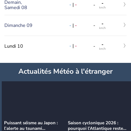
Demain,
-
-
|
-
-
Samedi 08
km/h
-
-
|
-
Dimanche 09
-
km/h
-
-
|
-
Lundi 10
-
km/h
Actualités Météo à l'étranger
Puissant séisme au Japon :
Saison cyclonique 2026 :
l’alerte au tsunami
pourquoi l’Atlantique reste