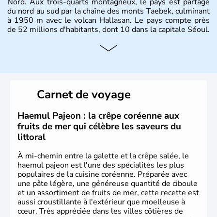
Nord. Aux trois-quarts montagneux, le pays est partagé
du nord au sud par la chaîne des monts Taebek, culminant
à 1950 m avec le volcan Hallasan. Le pays compte près
de 52 millions d'habitants, dont 10 dans la capitale Séoul.
Histoire et administration
La
Corée du Sud
est un pays de l’
Asie de l’Es
t composé
de vingt provinces. Outre sa capitale
Séoul
, Ulsan et
Pusan sont deux autres villes majeures du pays. Le
Carnet de voyage
christianisme et le bouddhisme en sont les deux
principales religions. Ce pays partage sa culture avec la
Corée du Nord
. Les Jeux Olympiques s’y sont déroulés en
Haemul Pajeon : la crêpe coréenne aux
1988, de même que la Coupe du Monde de football en
fruits de mer qui célèbre les saveurs du
2002, en collaboration avec le Japon.
littoral
À mi-chemin entre la galette et la crêpe salée, le
haemul pajeon est l'une des spécialités les plus
populaires de la cuisine coréenne. Préparée avec
une pâte légère, une généreuse quantité de ciboule
et un assortiment de fruits de mer, cette recette est
aussi croustillante à l'extérieur que moelleuse à
cœur. Très appréciée dans les villes côtières de