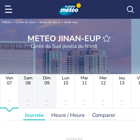
Météo
Corée du Sud
Jeolla du Nord
Jinan-eup
METEO JINAN-EUP
Corée du Sud (Jeolla du Nord)
Ven
Sam
Dim
Lun
Mar
Mer
Jeu
V
07
08
09
10
11
12
13
-
-
-
-
-
-
-
-
-
-
-
-
-
-
Journée
Heure / Heure
Comparer