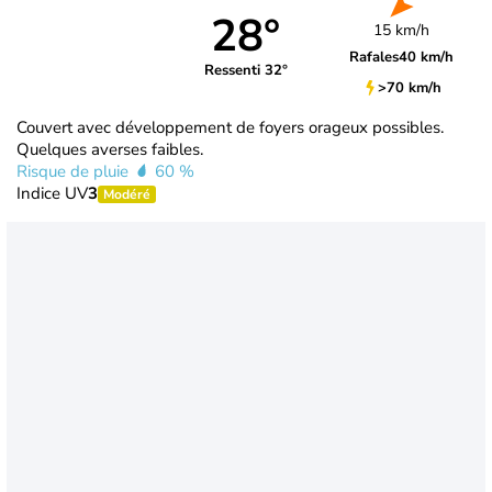
28°
15 km/h
Rafales
40 km/h
Ressenti 32°
>70 km/h
Couvert avec développement de foyers orageux possibles.
Quelques averses faibles.
Risque de pluie
60 %
Indice UV
3
Modéré