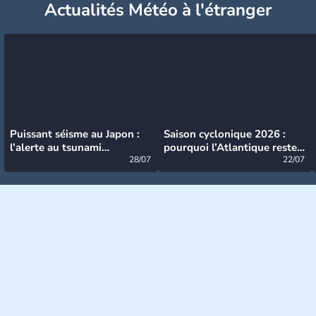
Actualités Météo à l'étranger
Puissant séisme au Japon :
Saison cyclonique 2026 :
l’alerte au tsunami
pourquoi l’Atlantique reste
désormais levée
28/07
très calme à ce stade ?
22/07