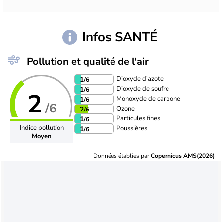
Infos SANTÉ
Pollution et qualité de l'air
Dioxyde d'azote
1
/6
Dioxyde de soufre
1
/6
2
Monoxyde de carbone
1
/6
/6
Ozone
2
/6
Particules fines
1
/6
Indice pollution
Poussières
1
/6
Moyen
Données établies par
Copernicus AMS(2026)