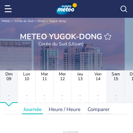
Météo
Corée du Sud
Ulsan
Yugok-dong
METEO YUGOK-DONG
Corée du Sud (Ulsan)
Dim
Lun
Mar
Mer
Jeu
Ven
Sam
D
09
10
11
12
13
14
15
-
-
-
-
-
-
-
-
-
-
-
-
-
-
Journée
Heure / Heure
Comparer