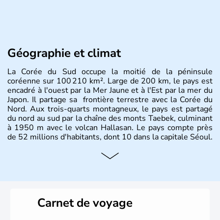
Géographie et climat
La Corée du Sud occupe la moitié de la péninsule
coréenne sur 100 210 km². Large de 200 km, le pays est
encadré à l'ouest par la Mer Jaune et à l'Est par la mer du
Japon. Il partage sa frontière terrestre avec la Corée du
Nord. Aux trois-quarts montagneux, le pays est partagé
du nord au sud par la chaîne des monts Taebek, culminant
à 1950 m avec le volcan Hallasan. Le pays compte près
de 52 millions d'habitants, dont 10 dans la capitale Séoul.
Histoire et administration
La
Corée du Sud
est un pays de l’
Asie de l’Es
t composé
de vingt provinces. Outre sa capitale
Séoul
, Ulsan et
Pusan sont deux autres villes majeures du pays. Le
Carnet de voyage
christianisme et le bouddhisme en sont les deux
principales religions. Ce pays partage sa culture avec la