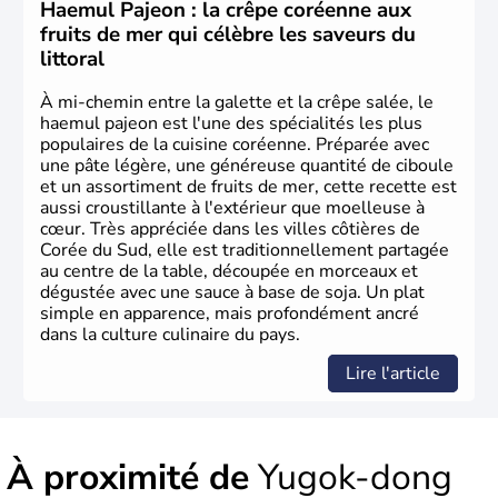
Corée du Nord
. Les Jeux Olympiques s’y sont déroulés en
Haemul Pajeon : la crêpe coréenne aux
1988, de même que la Coupe du Monde de football en
fruits de mer qui célèbre les saveurs du
2002, en collaboration avec le Japon.
littoral
À mi-chemin entre la galette et la crêpe salée, le
haemul pajeon est l'une des spécialités les plus
populaires de la cuisine coréenne. Préparée avec
une pâte légère, une généreuse quantité de ciboule
et un assortiment de fruits de mer, cette recette est
aussi croustillante à l'extérieur que moelleuse à
cœur. Très appréciée dans les villes côtières de
Corée du Sud, elle est traditionnellement partagée
au centre de la table, découpée en morceaux et
dégustée avec une sauce à base de soja. Un plat
simple en apparence, mais profondément ancré
dans la culture culinaire du pays.
Lire l'article
À proximité de
Yugok-dong