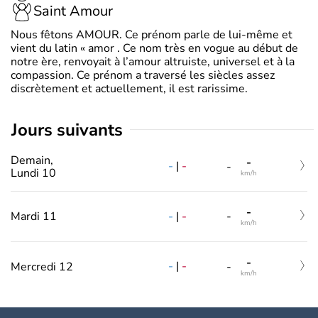
Saint Amour
Nous fêtons AMOUR. Ce prénom parle de lui-même et
vient du latin « amor . Ce nom très en vogue au début de
notre ère, renvoyait à l’amour altruiste, universel et à la
compassion. Ce prénom a traversé les siècles assez
discrètement et actuellement, il est rarissime.
jours suivants
Demain,
-
-
|
-
-
Lundi 10
km/h
-
-
|
-
Mardi 11
-
km/h
-
-
|
-
Mercredi 12
-
km/h