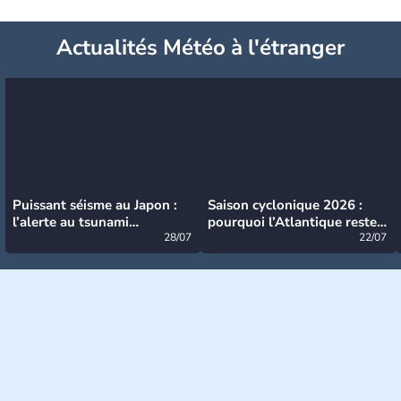
Actualités Météo à l'étranger
Puissant séisme au Japon :
Saison cyclonique 2026 :
l’alerte au tsunami
pourquoi l’Atlantique reste
désormais levée
28/07
très calme à ce stade ?
22/07