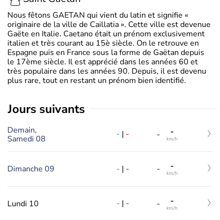
Nous fêtons GAETAN qui vient du latin et signifie «
originaire de la ville de Caillatia ». Cette ville est devenue
Gaëte en Italie. Caetano était un prénom exclusivement
italien et très courant au 15è siècle. On le retrouve en
Espagne puis en France sous la forme de Gaëtan depuis
le 17ème siècle. Il est apprécié dans les années 60 et
très populaire dans les années 90. Depuis, il est devenu
plus rare, tout en restant un prénom bien identifié.
jours suivants
Demain,
-
-
|
-
-
Samedi 08
km/h
-
-
|
-
Dimanche 09
-
km/h
-
-
|
-
Lundi 10
-
km/h