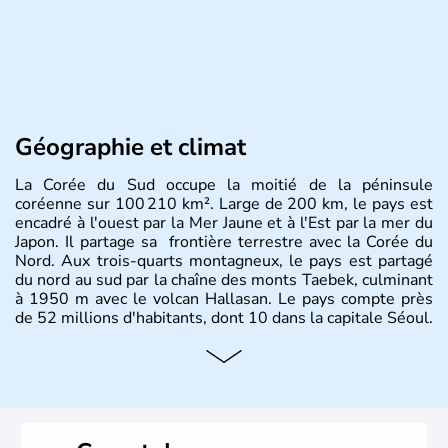
Géographie et climat
La Corée du Sud occupe la moitié de la péninsule
coréenne sur 100 210 km². Large de 200 km, le pays est
encadré à l'ouest par la Mer Jaune et à l'Est par la mer du
Japon. Il partage sa frontière terrestre avec la Corée du
Nord. Aux trois-quarts montagneux, le pays est partagé
du nord au sud par la chaîne des monts Taebek, culminant
à 1950 m avec le volcan Hallasan. Le pays compte près
de 52 millions d'habitants, dont 10 dans la capitale Séoul.
Histoire et administration
La
Corée du Sud
est un pays de l’
Asie de l’Es
t composé
de vingt provinces. Outre sa capitale
Séoul
, Ulsan et
Pusan sont deux autres villes majeures du pays. Le