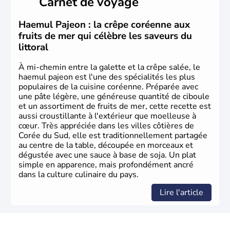
Carnet de voyage
christianisme et le bouddhisme en sont les deux
principales religions. Ce pays partage sa culture avec la
Corée du Nord
. Les Jeux Olympiques s’y sont déroulés en
Haemul Pajeon : la crêpe coréenne aux
1988, de même que la Coupe du Monde de football en
fruits de mer qui célèbre les saveurs du
2002, en collaboration avec le Japon.
littoral
À mi-chemin entre la galette et la crêpe salée, le
haemul pajeon est l'une des spécialités les plus
populaires de la cuisine coréenne. Préparée avec
une pâte légère, une généreuse quantité de ciboule
et un assortiment de fruits de mer, cette recette est
aussi croustillante à l'extérieur que moelleuse à
cœur. Très appréciée dans les villes côtières de
Corée du Sud, elle est traditionnellement partagée
au centre de la table, découpée en morceaux et
dégustée avec une sauce à base de soja. Un plat
simple en apparence, mais profondément ancré
dans la culture culinaire du pays.
Lire l'article