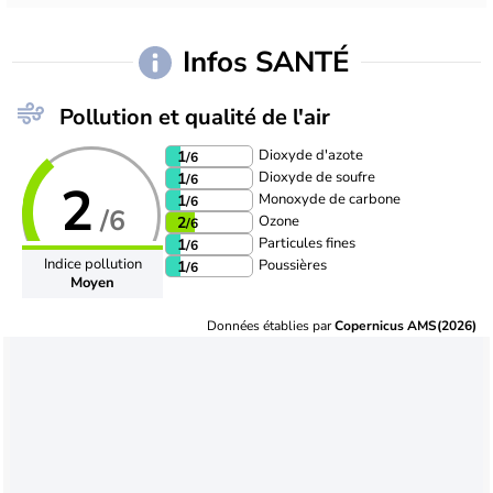
Infos SANTÉ
Pollution et qualité de l'air
Dioxyde d'azote
1
/6
Dioxyde de soufre
1
/6
2
Monoxyde de carbone
1
/6
/6
Ozone
2
/6
Particules fines
1
/6
Indice pollution
Poussières
1
/6
Moyen
Données établies par
Copernicus AMS(2026)