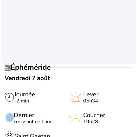
Éphéméride
Vendredi 7 août
Journée
Lever
-2 min
05h34
Dernier
Coucher
croissant de Lune
19h28
Saint Gaétan