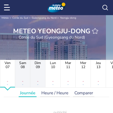
Météo
Corée du Sud
Gyeongsang du Nord
Yeongju-dong
METEO YEONGJU-DONG
Corée du Sud (Gyeongsang du Nord)
Ven
Sam
Dim
Lun
Mar
Mer
Jeu
V
07
08
09
10
11
12
13
-
-
-
-
-
-
-
-
-
-
-
-
-
-
Journée
Heure / Heure
Comparer