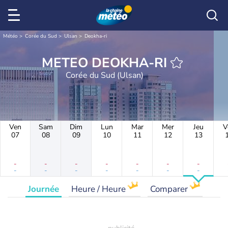
Météo
Corée du Sud
Ulsan
Deokha-ri
METEO DEOKHA-RI
Corée du Sud (Ulsan)
Ven
Sam
Dim
Lun
Mar
Mer
Jeu
V
07
08
09
10
11
12
13
-
-
-
-
-
-
-
-
-
-
-
-
-
-
Journée
Heure / Heure
Comparer