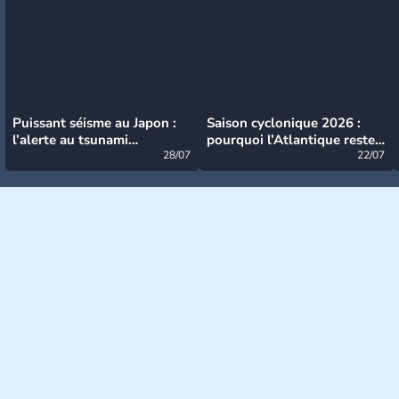
Puissant séisme au Japon :
Saison cyclonique 2026 :
l’alerte au tsunami
pourquoi l’Atlantique reste
désormais levée
28/07
très calme à ce stade ?
22/07