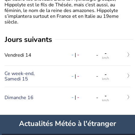
Hippolyte est le fils de Thésée, mais c’est aussi, au
féminin, le nom de la reine des amazones. Hippolyte
s’implantera surtout en France et en Italie au 19eme
siècle.
jours suivants
-
-
|
-
Vendredi 14
-
km/h
Ce week-end,
-
-
|
-
-
Samedi 15
km/h
-
-
|
-
Dimanche 16
-
km/h
Actualités Météo à l'étranger