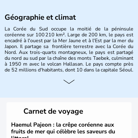
Géographie et climat
La Corée du Sud occupe la moitié de la péninsule
coréenne sur 100 210 km². Large de 200 km, le pays est
encadré à l'ouest par la Mer Jaune et à l'Est par la mer du
Japon. Il partage sa frontière terrestre avec la Corée du
Nord. Aux trois-quarts montagneux, le pays est partagé
du nord au sud par la chaîne des monts Taebek, culminant
à 1950 m avec le volcan Hallasan. Le pays compte près
de 52 millions d'habitants, dont 10 dans la capitale Séoul.
Histoire et administration
La
Corée du Sud
est un pays de l’
Asie de l’Es
t composé
de vingt provinces. Outre sa capitale
Séoul
, Ulsan et
Pusan sont deux autres villes majeures du pays. Le
Carnet de voyage
christianisme et le bouddhisme en sont les deux
principales religions. Ce pays partage sa culture avec la
Corée du Nord
. Les Jeux Olympiques s’y sont déroulés en
Haemul Pajeon : la crêpe coréenne aux
1988, de même que la Coupe du Monde de football en
fruits de mer qui célèbre les saveurs du
2002, en collaboration avec le Japon.