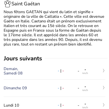
Saint Gaétan
Nous fêtons GAETAN qui vient du latin et signifie «
originaire de la ville de Caillatia ». Cette ville est devenue
Gaëte en Italie. Caetano était un prénom exclusivement
italien et très courant au 15è siècle. On le retrouve en
Espagne puis en France sous la forme de Gaëtan depuis
le 17ème siècle. Il est apprécié dans les années 60 et
très populaire dans les années 90. Depuis, il est devenu
plus rare, tout en restant un prénom bien identifié.
jours suivants
Demain,
-
-
|
-
-
Samedi 08
km/h
-
-
|
-
Dimanche 09
-
km/h
-
-
|
-
Lundi 10
-
km/h