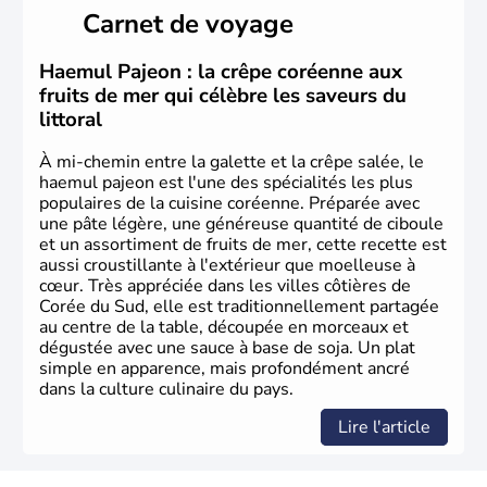
Pusan sont deux autres villes majeures du pays. Le
Carnet de voyage
christianisme et le bouddhisme en sont les deux
principales religions. Ce pays partage sa culture avec la
Corée du Nord
. Les Jeux Olympiques s’y sont déroulés en
Haemul Pajeon : la crêpe coréenne aux
1988, de même que la Coupe du Monde de football en
fruits de mer qui célèbre les saveurs du
2002, en collaboration avec le Japon.
littoral
À mi-chemin entre la galette et la crêpe salée, le
haemul pajeon est l'une des spécialités les plus
populaires de la cuisine coréenne. Préparée avec
une pâte légère, une généreuse quantité de ciboule
et un assortiment de fruits de mer, cette recette est
aussi croustillante à l'extérieur que moelleuse à
cœur. Très appréciée dans les villes côtières de
Corée du Sud, elle est traditionnellement partagée
au centre de la table, découpée en morceaux et
dégustée avec une sauce à base de soja. Un plat
simple en apparence, mais profondément ancré
dans la culture culinaire du pays.
Lire l'article