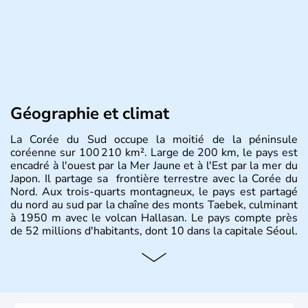
Géographie et climat
La Corée du Sud occupe la moitié de la péninsule
coréenne sur 100 210 km². Large de 200 km, le pays est
encadré à l'ouest par la Mer Jaune et à l'Est par la mer du
Japon. Il partage sa frontière terrestre avec la Corée du
Nord. Aux trois-quarts montagneux, le pays est partagé
du nord au sud par la chaîne des monts Taebek, culminant
à 1950 m avec le volcan Hallasan. Le pays compte près
de 52 millions d'habitants, dont 10 dans la capitale Séoul.
Histoire et administration
La
Corée du Sud
est un pays de l’
Asie de l’Es
t composé
de vingt provinces. Outre sa capitale
Séoul
, Ulsan et