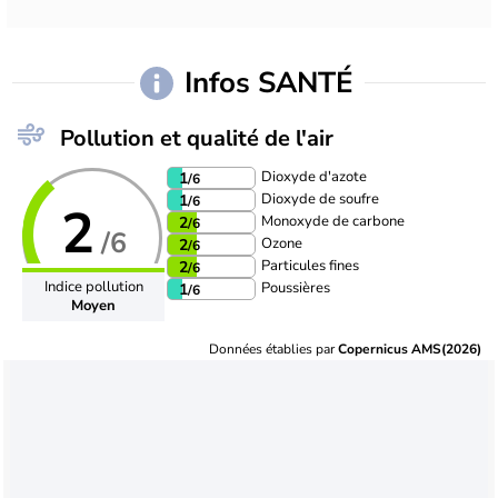
Infos SANTÉ
Pollution et qualité de l'air
Dioxyde d'azote
1
/6
Dioxyde de soufre
1
/6
2
Monoxyde de carbone
2
/6
/6
Ozone
2
/6
Particules fines
2
/6
Indice pollution
Poussières
1
/6
Moyen
Données établies par
Copernicus AMS(2026)