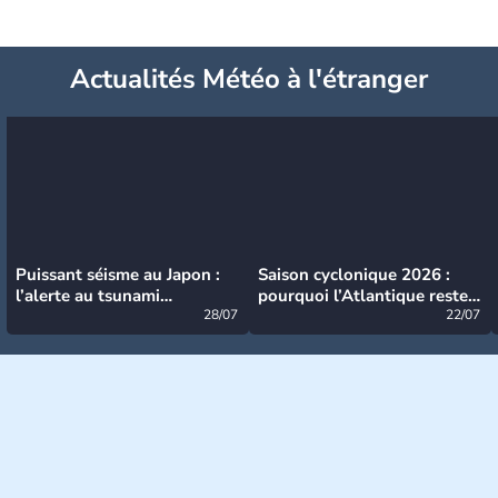
Actualités Météo à l'étranger
Puissant séisme au Japon :
Saison cyclonique 2026 :
l’alerte au tsunami
pourquoi l’Atlantique reste
désormais levée
28/07
très calme à ce stade ?
22/07