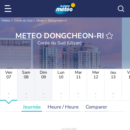
Météo
Corée du Sud
Ulsan
Dongcheon-ri
METEO DONGCHEON-RI
Corée du Sud (Ulsan)
Ven
Sam
Dim
Lun
Mar
Mer
Jeu
V
07
08
09
10
11
12
13
-
-
-
-
-
-
-
-
-
-
-
-
-
-
Journée
Heure / Heure
Comparer