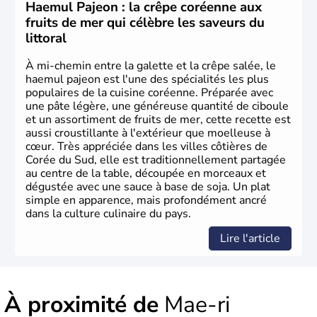
Corée du Nord
. Les Jeux Olympiques s’y sont déroulés en
Haemul Pajeon : la crêpe coréenne aux
1988, de même que la Coupe du Monde de football en
fruits de mer qui célèbre les saveurs du
2002, en collaboration avec le Japon.
littoral
À mi-chemin entre la galette et la crêpe salée, le
haemul pajeon est l'une des spécialités les plus
populaires de la cuisine coréenne. Préparée avec
une pâte légère, une généreuse quantité de ciboule
et un assortiment de fruits de mer, cette recette est
aussi croustillante à l'extérieur que moelleuse à
cœur. Très appréciée dans les villes côtières de
Corée du Sud, elle est traditionnellement partagée
au centre de la table, découpée en morceaux et
dégustée avec une sauce à base de soja. Un plat
simple en apparence, mais profondément ancré
dans la culture culinaire du pays.
Lire l'article
À proximité de
Mae-ri