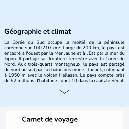
Géographie et climat
La Corée du Sud occupe la moitié de la péninsule
coréenne sur 100 210 km². Large de 200 km, le pays est
encadré à l'ouest par la Mer Jaune et à l'Est par la mer du
Japon. Il partage sa frontière terrestre avec la Corée du
Nord. Aux trois-quarts montagneux, le pays est partagé
du nord au sud par la chaîne des monts Taebek, culminant
à 1950 m avec le volcan Hallasan. Le pays compte près
de 52 millions d'habitants, dont 10 dans la capitale Séoul.
Histoire et administration
La
Corée du Sud
est un pays de l’
Asie de l’Es
t composé
de vingt provinces. Outre sa capitale
Séoul
, Ulsan et
Pusan sont deux autres villes majeures du pays. Le
Carnet de voyage
christianisme et le bouddhisme en sont les deux
principales religions. Ce pays partage sa culture avec la