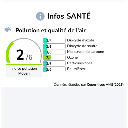
Infos SANTÉ
Pollution et qualité de l'air
Dioxyde d'azote
1
/6
Dioxyde de soufre
1
/6
2
Monoxyde de carbone
1
/6
/6
Ozone
2
/6
Particules fines
1
/6
Indice pollution
Poussières
1
/6
Moyen
Données établies par
Copernicus AMS(2026)