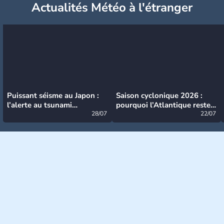
Actualités Météo à l'étranger
Puissant séisme au Japon :
Saison cyclonique 2026 :
l’alerte au tsunami
pourquoi l’Atlantique reste
désormais levée
28/07
très calme à ce stade ?
22/07