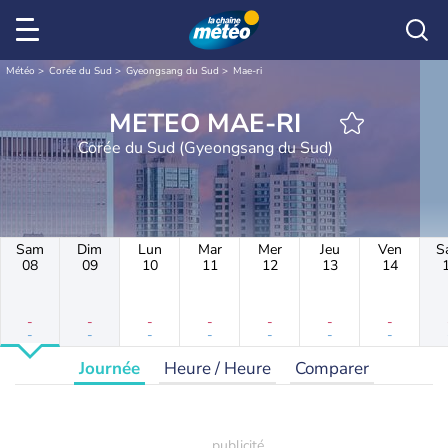
Météo
Corée du Sud
Gyeongsang du Sud
Mae-ri
METEO MAE-RI
Corée du Sud (Gyeongsang du Sud)
Sam
Dim
Lun
Mar
Mer
Jeu
Ven
S
08
09
10
11
12
13
14
-
-
-
-
-
-
-
-
-
-
-
-
-
-
Journée
Heure / Heure
Comparer