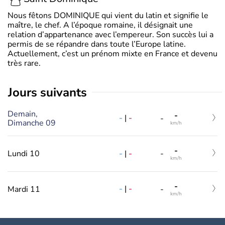
Nous fêtons DOMINIQUE qui vient du latin et signifie le
maître, le chef. A l’époque romaine, il désignait une
relation d’appartenance avec l’empereur. Son succès lui a
permis de se répandre dans toute l’Europe latine.
Actuellement, c’est un prénom mixte en France et devenu
très rare.
jours suivants
Demain,
-
-
|
-
-
Dimanche 09
km/h
-
-
|
-
Lundi 10
-
km/h
-
-
|
-
Mardi 11
-
km/h