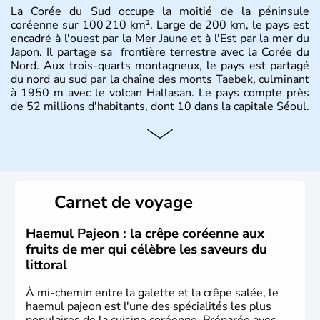
La Corée du Sud occupe la moitié de la péninsule
coréenne sur 100 210 km². Large de 200 km, le pays est
encadré à l'ouest par la Mer Jaune et à l'Est par la mer du
Japon. Il partage sa frontière terrestre avec la Corée du
Nord. Aux trois-quarts montagneux, le pays est partagé
du nord au sud par la chaîne des monts Taebek, culminant
à 1950 m avec le volcan Hallasan. Le pays compte près
de 52 millions d'habitants, dont 10 dans la capitale Séoul.
Histoire et administration
La
Corée du Sud
est un pays de l’
Asie de l’Es
t composé
de vingt provinces. Outre sa capitale
Séoul
, Ulsan et
Pusan sont deux autres villes majeures du pays. Le
Carnet de voyage
christianisme et le bouddhisme en sont les deux
principales religions. Ce pays partage sa culture avec la
Corée du Nord
. Les Jeux Olympiques s’y sont déroulés en
Haemul Pajeon : la crêpe coréenne aux
1988, de même que la Coupe du Monde de football en
fruits de mer qui célèbre les saveurs du
2002, en collaboration avec le Japon.
littoral
À mi-chemin entre la galette et la crêpe salée, le
haemul pajeon est l'une des spécialités les plus