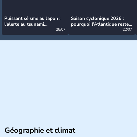
Puissant séisme au Japon :
Saison cyclonique 2026 :
l’alerte au tsunami
pourquoi l’Atlantique reste
désormais levée
28/07
très calme à ce stade ?
22/07
Géographie et climat