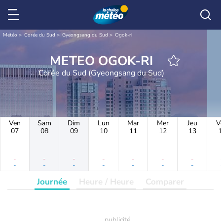
Météo
Corée du Sud
Gyeongsang du Sud
Ogok-ri
METEO OGOK-RI
Corée du Sud (Gyeongsang du Sud)
Ven
Sam
Dim
Lun
Mar
Mer
Jeu
V
07
08
09
10
11
12
13
-
-
-
-
-
-
-
-
-
-
-
-
-
-
Journée
Heure / Heure
Comparer