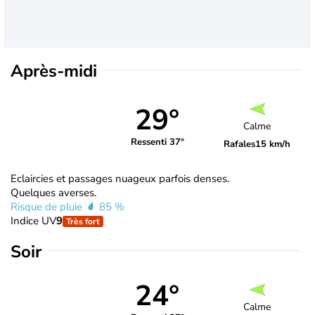
Après-midi
29°
Calme
Ressenti 37°
Rafales
15 km/h
Eclaircies et passages nuageux parfois denses.
Quelques averses.
Risque de pluie
85 %
Indice UV
9
Très fort
Soir
24°
Calme