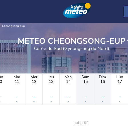
Cheongsong-eup
METEO CHEONGSONG-EUP
Corée du Sud (Gyeongsang du Nord)
un
Mar
Mer
Jeu
Ven
Sam
Dim
Lun
0
11
12
13
14
15
16
17
-
-
-
-
-
-
-
-
-
-
-
-
-
-
-
-