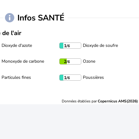
Infos SANTÉ
 de l'air
Dioxyde d'azote
Dioxyde de soufre
1
/6
Monoxyde de carbone
Ozone
2
/6
Particules fines
Poussières
1
/6
Données établies par
Copernicus AMS(2026)