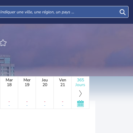
Mar
Mer
Jeu
Ven
365
18
19
20
21
Jours
-
-
-
-
-
-
-
-