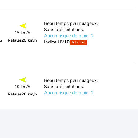
Beau temps peu nuageux.
Sans précipitations.
15 km/h
Aucun risque de pluie
Rafales
25 km/h
du
Indice UV
10
Très fort
Beau temps peu nuageux.
Sans précipitations.
10 km/h
Aucun risque de pluie
Rafales
20 km/h