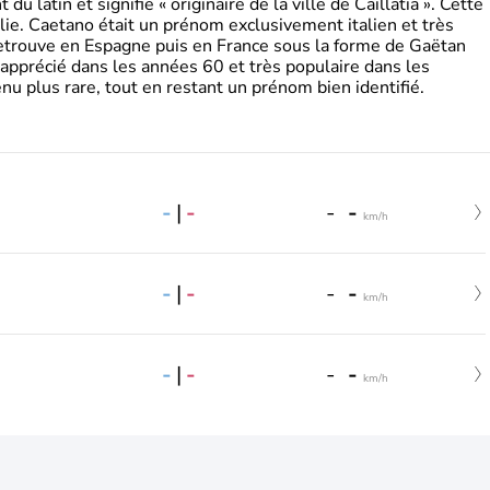
 latin et signifie « originaire de la ville de Caillatia ». Cette
lie. Caetano était un prénom exclusivement italien et très
retrouve en Espagne puis en France sous la forme de Gaëtan
 apprécié dans les années 60 et très populaire dans les
nu plus rare, tout en restant un prénom bien identifié.
-
|
-
-
-
km/h
-
|
-
-
-
km/h
-
|
-
-
-
km/h