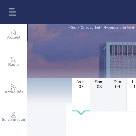
Météo
Corée du Sud
Gyeongsang du Nord
Accueil
Radar
Ven
Sam
Dim
L
07
08
09
1
Actualités
-
-
-
-
-
-
Se connecter