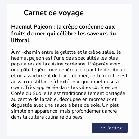
de vingt provinces. Outre sa capitale
Séoul
, Ulsan et
Pusan sont deux autres villes majeures du pays. Le
Carnet de voyage
christianisme et le bouddhisme en sont les deux
principales religions. Ce pays partage sa culture avec la
Corée du Nord
. Les Jeux Olympiques s’y sont déroulés en
Haemul Pajeon : la crêpe coréenne aux
1988, de même que la Coupe du Monde de football en
fruits de mer qui célèbre les saveurs du
2002, en collaboration avec le Japon.
littoral
À mi-chemin entre la galette et la crêpe salée, le
haemul pajeon est l'une des spécialités les plus
populaires de la cuisine coréenne. Préparée avec
une pâte légère, une généreuse quantité de ciboule
et un assortiment de fruits de mer, cette recette est
aussi croustillante à l'extérieur que moelleuse à
cœur. Très appréciée dans les villes côtières de
Corée du Sud, elle est traditionnellement partagée
au centre de la table, découpée en morceaux et
dégustée avec une sauce à base de soja. Un plat
simple en apparence, mais profondément ancré
dans la culture culinaire du pays.
Lire l'article