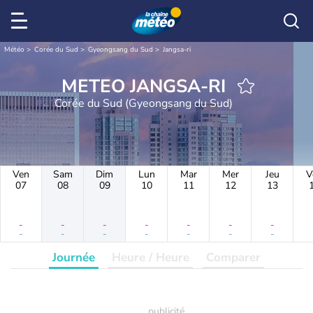
Météo
Corée du Sud
Gyeongsang du Sud
Jangsa-ri
METEO JANGSA-RI
Corée du Sud (Gyeongsang du Sud)
Ven
Sam
Dim
Lun
Mar
Mer
Jeu
V
07
08
09
10
11
12
13
-
-
-
-
-
-
-
-
-
-
-
-
-
-
Journée
Heure / Heure
Comparer