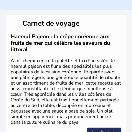
La
Corée du Sud
est un pays de l’
Asie de l’Es
t composé
de vingt provinces. Outre sa capitale
Séoul
, Ulsan et
Pusan sont deux autres villes majeures du pays. Le
Carnet de voyage
christianisme et le bouddhisme en sont les deux
principales religions. Ce pays partage sa culture avec la
Corée du Nord
. Les Jeux Olympiques s’y sont déroulés en
Haemul Pajeon : la crêpe coréenne aux
1988, de même que la Coupe du Monde de football en
fruits de mer qui célèbre les saveurs du
2002, en collaboration avec le Japon.
littoral
À mi-chemin entre la galette et la crêpe salée, le
haemul pajeon est l'une des spécialités les plus
populaires de la cuisine coréenne. Préparée avec
une pâte légère, une généreuse quantité de ciboule
et un assortiment de fruits de mer, cette recette est
aussi croustillante à l'extérieur que moelleuse à
cœur. Très appréciée dans les villes côtières de
Corée du Sud, elle est traditionnellement partagée
au centre de la table, découpée en morceaux et
dégustée avec une sauce à base de soja. Un plat
simple en apparence, mais profondément ancré
dans la culture culinaire du pays.