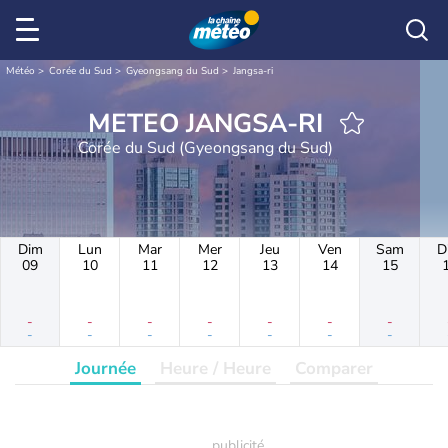
Météo
Corée du Sud
Gyeongsang du Sud
Jangsa-ri
METEO JANGSA-RI
Corée du Sud (Gyeongsang du Sud)
Dim
Lun
Mar
Mer
Jeu
Ven
Sam
D
09
10
11
12
13
14
15
-
-
-
-
-
-
-
-
-
-
-
-
-
-
Journée
Heure / Heure
Comparer