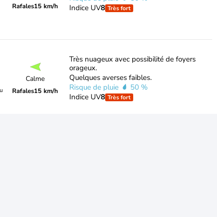
Rafales
15 km/h
Indice UV
8
Très fort
Très nuageux avec possibilité de foyers
orageux.
Quelques averses faibles.
Calme
Risque de pluie
50 %
du
Rafales
15 km/h
Indice UV
8
Très fort