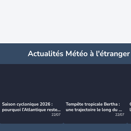
Actualités Météo à l'étranger
Saison cyclonique 2026 :
Tempête tropicale Bertha :
pourquoi l’Atlantique reste
une trajectoire le long du du
très calme à ce stade ?
22/07
littoral américain
22/07