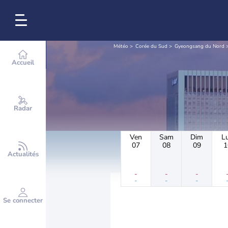
Météo
Corée du Sud
Gyeongsang du Nord
Accueil
Radar
Ven
Sam
Dim
L
07
08
09
1
Actualités
-
-
-
-
-
-
Se connecter