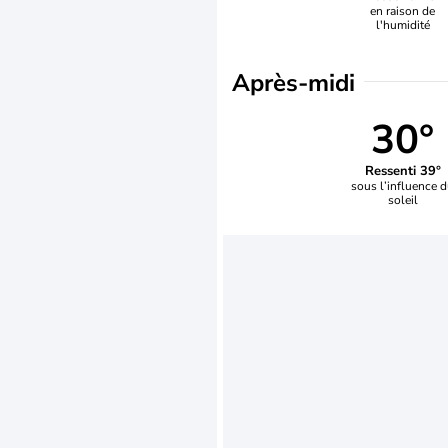
en raison de
l'humidité
Après-midi
30°
Ressenti 39°
sous l’influence 
soleil