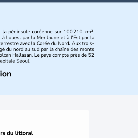
e la péninsule coréenne sur 100 210 km².
 l'ouest par la Mer Jaune et à l'Est par la
terrestre avec la Corée du Nord. Aux trois-
gé du nord au sud par la chaîne des monts
olcan Hallasan. Le pays compte près de 52
capitale Séoul.
tion
sie de l’Es
t composé de vingt provinces.
usan sont deux autres villes majeures du
me en sont les deux principales religions.
rée du Nord
. Les Jeux Olympiques s’y sont
Coupe du Monde de football en 2002, en
s du littoral