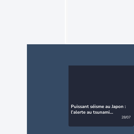
Puissant séisme au Japon :
l’alerte au tsunami
désormais levée
28/07