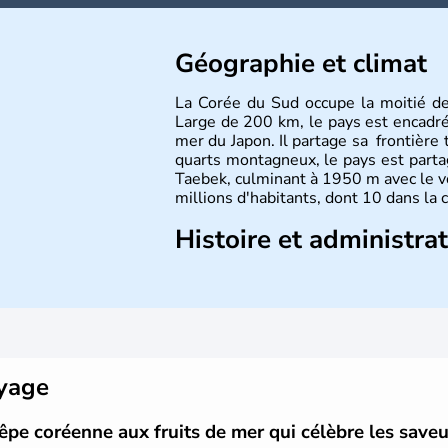
Géographie et climat
La Corée du Sud occupe la moitié d
Large de 200 km, le pays est encadré à
mer du Japon. Il partage sa frontière 
quarts montagneux, le pays est parta
Taebek, culminant à 1950 m avec le v
millions d'habitants, dont 10 dans la 
Histoire et administra
La
Corée du Sud
est un pays de l’
A
Outre sa capitale
Séoul
, Ulsan et P
pays. Le christianisme et le bouddhis
Ce pays partage sa culture avec la
Co
déroulés en 1988, de même que la 
collaboration avec le Japon.
oyage
êpe coréenne aux fruits de mer qui célèbre les saveur