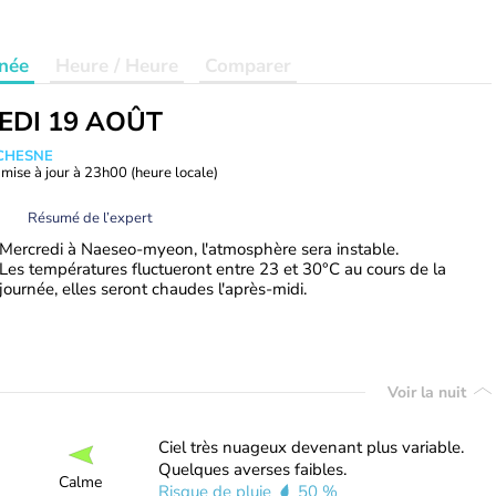
née
Heure / Heure
Comparer
EDI 19 AOÛT
UCHESNE
mise à jour à
23h00
(heure locale)
Résumé de l’expert
Mercredi à Naeseo-myeon, l'atmosphère sera instable.
Les températures fluctueront entre 23 et 30°C au cours de la
journée, elles seront chaudes l'après-midi.
Voir la nuit
Ciel très nuageux devenant plus variable.
Quelques averses faibles.
Calme
Risque de pluie
50 %