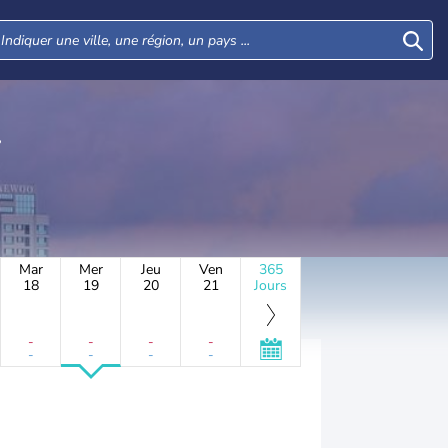
Mar
Mer
Jeu
Ven
365
18
19
20
21
Jours
-
-
-
-
-
-
-
-