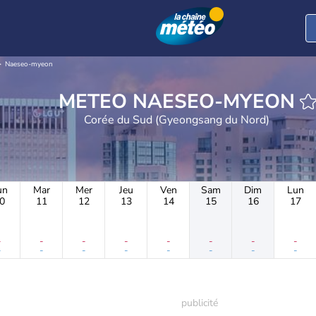
Naeseo-myeon
METEO NAESEO-MYEON
Corée du Sud (Gyeongsang du Nord)
un
Mar
Mer
Jeu
Ven
Sam
Dim
Lun
0
11
12
13
14
15
16
17
-
-
-
-
-
-
-
-
-
-
-
-
-
-
-
-