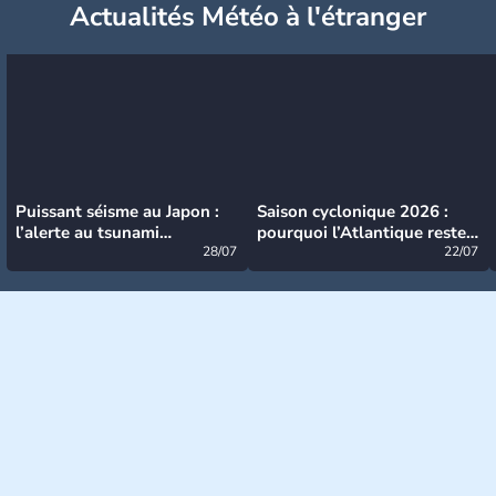
Actualités Météo à l'étranger
Puissant séisme au Japon :
Saison cyclonique 2026 :
l’alerte au tsunami
pourquoi l’Atlantique reste
désormais levée
28/07
très calme à ce stade ?
22/07