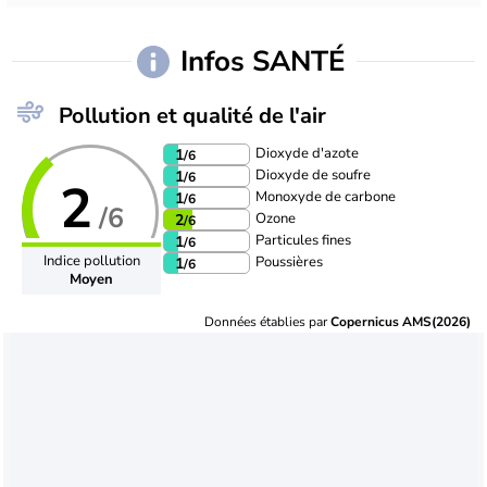
Infos SANTÉ
Pollution et qualité de l'air
Dioxyde d'azote
1
/6
Dioxyde de soufre
1
/6
2
Monoxyde de carbone
1
/6
/6
Ozone
2
/6
Particules fines
1
/6
Indice pollution
Poussières
1
/6
Moyen
Données établies par
Copernicus AMS(2026)