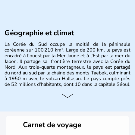
Géographie et climat
La Corée du Sud occupe la moitié de la péninsule
coréenne sur 100 210 km². Large de 200 km, le pays est
encadré à l'ouest par la Mer Jaune et à l'Est par la mer du
Japon. Il partage sa frontière terrestre avec la Corée du
Nord. Aux trois-quarts montagneux, le pays est partagé
du nord au sud par la chaîne des monts Taebek, culminant
à 1950 m avec le volcan Hallasan. Le pays compte près
de 52 millions d'habitants, dont 10 dans la capitale Séoul.
Histoire et administration
La
Corée du Sud
est un pays de l’
Asie de l’Es
t composé
de vingt provinces. Outre sa capitale
Séoul
, Ulsan et
Pusan sont deux autres villes majeures du pays. Le
Carnet de voyage
christianisme et le bouddhisme en sont les deux
principales religions. Ce pays partage sa culture avec la