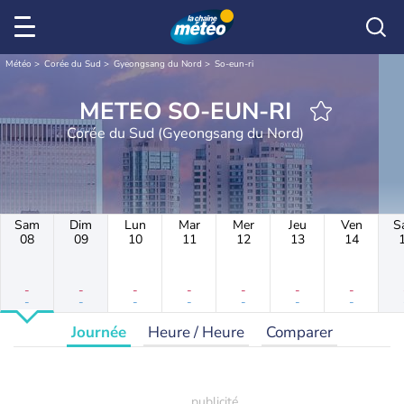
Météo
Corée du Sud
Gyeongsang du Nord
So-eun-ri
METEO SO-EUN-RI
Corée du Sud (Gyeongsang du Nord)
Sam
Dim
Lun
Mar
Mer
Jeu
Ven
S
08
09
10
11
12
13
14
-
-
-
-
-
-
-
-
-
-
-
-
-
-
Journée
Heure / Heure
Comparer