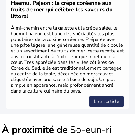
Corée du Nord
. Les Jeux Olympiques s’y sont déroulés en
Haemul Pajeon : la crêpe coréenne aux
1988, de même que la Coupe du Monde de football en
fruits de mer qui célèbre les saveurs du
2002, en collaboration avec le Japon.
littoral
À mi-chemin entre la galette et la crêpe salée, le
haemul pajeon est l'une des spécialités les plus
populaires de la cuisine coréenne. Préparée avec
une pâte légère, une généreuse quantité de ciboule
et un assortiment de fruits de mer, cette recette est
aussi croustillante à l'extérieur que moelleuse à
cœur. Très appréciée dans les villes côtières de
Corée du Sud, elle est traditionnellement partagée
au centre de la table, découpée en morceaux et
dégustée avec une sauce à base de soja. Un plat
simple en apparence, mais profondément ancré
dans la culture culinaire du pays.
Lire l'article
À proximité de
So-eun-ri