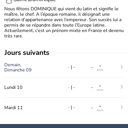
Nous fêtons DOMINIQUE qui vient du latin et signifie le
maître, le chef. A l’époque romaine, il désignait une
relation d’appartenance avec l’empereur. Son succès lui a
permis de se répandre dans toute l’Europe latine.
Actuellement, c’est un prénom mixte en France et devenu
très rare.
jours suivants
Demain,
-
-
|
-
-
Dimanche 09
km/h
-
-
|
-
Lundi 10
-
km/h
-
-
|
-
Mardi 11
-
km/h