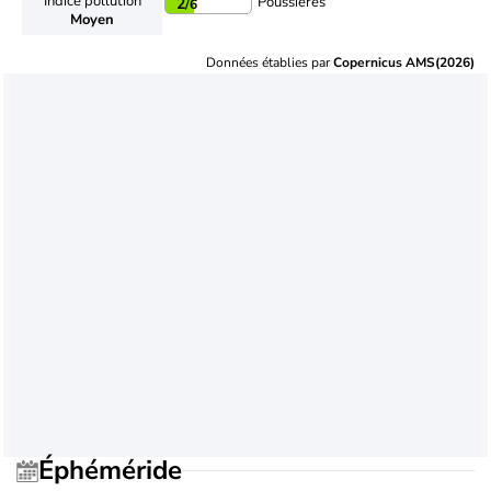
Indice pollution
Poussières
2
/6
Moyen
Données établies par
Copernicus AMS(2026)
Éphéméride