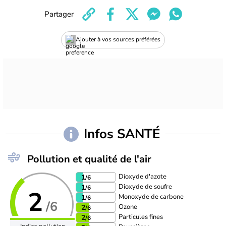
Partager
Ajouter à vos sources préférées
Infos SANTÉ
Pollution et qualité de l'air
Dioxyde d'azote
1
/6
Dioxyde de soufre
1
/6
2
Monoxyde de carbone
1
/6
/6
Ozone
2
/6
Particules fines
2
/6