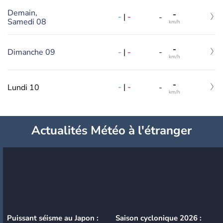
Demain,
-
-
|
-
-
Samedi 08
km/h
-
-
|
-
Dimanche 09
-
km/h
-
-
|
-
Lundi 10
-
km/h
Actualités Météo à l'étranger
Puissant séisme au Japon :
Saison cyclonique 2026 :