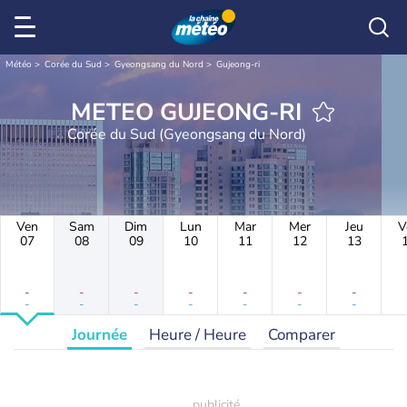
Météo
Corée du Sud
Gyeongsang du Nord
Gujeong-ri
METEO GUJEONG-RI
Corée du Sud (Gyeongsang du Nord)
Ven
Sam
Dim
Lun
Mar
Mer
Jeu
V
07
08
09
10
11
12
13
-
-
-
-
-
-
-
-
-
-
-
-
-
-
Journée
Heure / Heure
Comparer