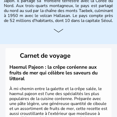
Japon. Il partage sa frontière terrestre avec la Corée du
Nord. Aux trois-quarts montagneux, le pays est partagé
du nord au sud par la chaîne des monts Taebek, culminant
à 1950 m avec le volcan Hallasan. Le pays compte près
de 52 millions d'habitants, dont 10 dans la capitale Séoul.
Histoire et administration
La
Corée du Sud
est un pays de l’
Asie de l’Es
t composé
de vingt provinces. Outre sa capitale
Séoul
, Ulsan et
Pusan sont deux autres villes majeures du pays. Le
Carnet de voyage
christianisme et le bouddhisme en sont les deux
principales religions. Ce pays partage sa culture avec la
Corée du Nord
. Les Jeux Olympiques s’y sont déroulés en
Haemul Pajeon : la crêpe coréenne aux
1988, de même que la Coupe du Monde de football en
fruits de mer qui célèbre les saveurs du
2002, en collaboration avec le Japon.
littoral
À mi-chemin entre la galette et la crêpe salée, le
haemul pajeon est l'une des spécialités les plus
populaires de la cuisine coréenne. Préparée avec
une pâte légère, une généreuse quantité de ciboule
et un assortiment de fruits de mer, cette recette est
aussi croustillante à l'extérieur que moelleuse à