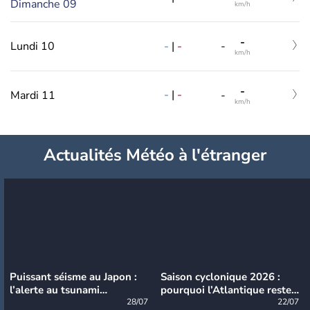
Dimanche 09
km/h
-
-
|
-
Lundi 10
-
km/h
-
-
|
-
Mardi 11
-
km/h
Actualités Météo à l'étranger
Puissant séisme au Japon :
Saison cyclonique 2026 :
l’alerte au tsunami
pourquoi l’Atlantique reste
désormais levée
28/07
très calme à ce stade ?
22/07