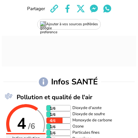
Partager
Ajouter à vos sources préférées
Infos SANTÉ
Pollution et qualité de l'air
Dioxyde d'azote
1
/6
Dioxyde de soufre
1
/6
4
Monoxyde de carbone
4
/6
/6
Ozone
1
/6
Particules fines
1
/6