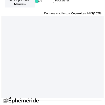
Indice pollution
Poussières
1
/6
Mauvais
Données établies par
Copernicus AMS(2026)
Éphéméride