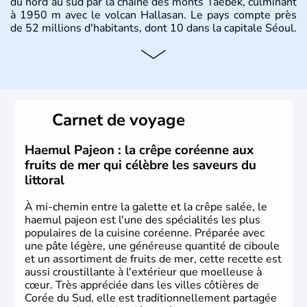
du nord au sud par la chaîne des monts Taebek, culminant
à 1950 m avec le volcan Hallasan. Le pays compte près
de 52 millions d'habitants, dont 10 dans la capitale Séoul.
Histoire et administration
La
Corée du Sud
est un pays de l’
Asie de l’Es
t composé
de vingt provinces. Outre sa capitale
Séoul
, Ulsan et
Pusan sont deux autres villes majeures du pays. Le
Carnet de voyage
christianisme et le bouddhisme en sont les deux
principales religions. Ce pays partage sa culture avec la
Corée du Nord
. Les Jeux Olympiques s’y sont déroulés en
Haemul Pajeon : la crêpe coréenne aux
1988, de même que la Coupe du Monde de football en
fruits de mer qui célèbre les saveurs du
2002, en collaboration avec le Japon.
littoral
À mi-chemin entre la galette et la crêpe salée, le
haemul pajeon est l'une des spécialités les plus
populaires de la cuisine coréenne. Préparée avec
une pâte légère, une généreuse quantité de ciboule
et un assortiment de fruits de mer, cette recette est
aussi croustillante à l'extérieur que moelleuse à
cœur. Très appréciée dans les villes côtières de
Corée du Sud, elle est traditionnellement partagée