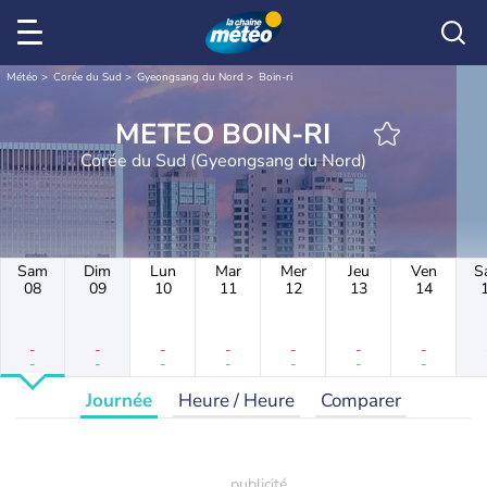
Météo
Corée du Sud
Gyeongsang du Nord
Boin-ri
METEO BOIN-RI
Corée du Sud (Gyeongsang du Nord)
Sam
Dim
Lun
Mar
Mer
Jeu
Ven
S
08
09
10
11
12
13
14
-
-
-
-
-
-
-
-
-
-
-
-
-
-
Journée
Heure / Heure
Comparer