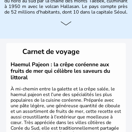
du nord au sud par la chaîne des monts Taebek, culminant
à 1950 m avec le volcan Hallasan. Le pays compte près
de 52 millions d'habitants, dont 10 dans la capitale Séoul.
Histoire et administration
La
Corée du Sud
est un pays de l’
Asie de l’Es
t composé
de vingt provinces. Outre sa capitale
Séoul
, Ulsan et
Pusan sont deux autres villes majeures du pays. Le
Carnet de voyage
christianisme et le bouddhisme en sont les deux
principales religions. Ce pays partage sa culture avec la
Corée du Nord
. Les Jeux Olympiques s’y sont déroulés en
Haemul Pajeon : la crêpe coréenne aux
1988, de même que la Coupe du Monde de football en
fruits de mer qui célèbre les saveurs du
2002, en collaboration avec le Japon.
littoral
À mi-chemin entre la galette et la crêpe salée, le
haemul pajeon est l'une des spécialités les plus
populaires de la cuisine coréenne. Préparée avec
une pâte légère, une généreuse quantité de ciboule
et un assortiment de fruits de mer, cette recette est
aussi croustillante à l'extérieur que moelleuse à
cœur. Très appréciée dans les villes côtières de
Corée du Sud, elle est traditionnellement partagée