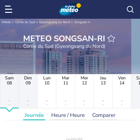
Météo
Corée du Sud
Gyeongsang du Nord
Songsan-ri
METEO SONGSAN-RI
Corée du Sud (Gyeongsang du Nord)
Sam
Dim
Lun
Mar
Mer
Jeu
Ven
S
08
09
10
11
12
13
14
-
-
-
-
-
-
-
-
-
-
-
-
-
-
Journée
Heure / Heure
Comparer