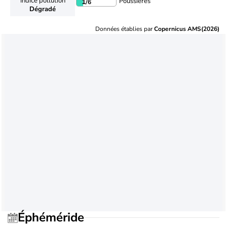
Indice pollution
Poussières
1
/6
Dégradé
Données établies par
Copernicus AMS(2026)
Éphéméride