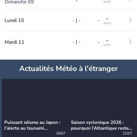
Dimanche 09
km/h
-
-
|
-
Lundi 10
-
km/h
-
-
|
-
Mardi 11
-
km/h
Actualités Météo à l'étranger
Puissant séisme au Japon :
Saison cyclonique 2026 :
l’alerte au tsunami
pourquoi l’Atlantique reste
désormais levée
28/07
très calme à ce stade ?
22/07