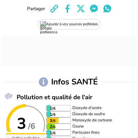
Partager
Ajouter à vos sources préférées
Infos SANTÉ
Pollution et qualité de l'air
Dioxyde d'azote
1
/6
Dioxyde de soufre
1
/6
3
Monoxyde de carbone
3
/6
/6
Ozone
2
/6
Particules fines
1
/6