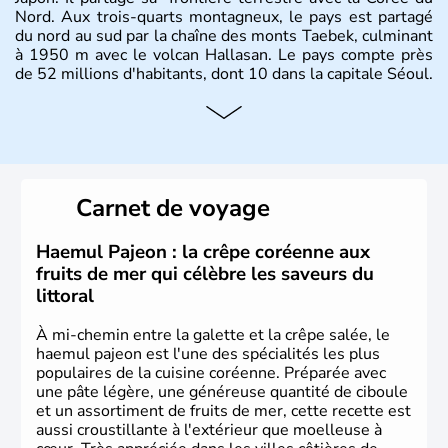
Nord. Aux trois-quarts montagneux, le pays est partagé
du nord au sud par la chaîne des monts Taebek, culminant
à 1950 m avec le volcan Hallasan. Le pays compte près
de 52 millions d'habitants, dont 10 dans la capitale Séoul.
Histoire et administration
La
Corée du Sud
est un pays de l’
Asie de l’Es
t composé
de vingt provinces. Outre sa capitale
Séoul
, Ulsan et
Pusan sont deux autres villes majeures du pays. Le
Carnet de voyage
christianisme et le bouddhisme en sont les deux
principales religions. Ce pays partage sa culture avec la
Corée du Nord
. Les Jeux Olympiques s’y sont déroulés en
Haemul Pajeon : la crêpe coréenne aux
1988, de même que la Coupe du Monde de football en
fruits de mer qui célèbre les saveurs du
2002, en collaboration avec le Japon.
littoral
À mi-chemin entre la galette et la crêpe salée, le
haemul pajeon est l'une des spécialités les plus
populaires de la cuisine coréenne. Préparée avec
une pâte légère, une généreuse quantité de ciboule
et un assortiment de fruits de mer, cette recette est
aussi croustillante à l'extérieur que moelleuse à