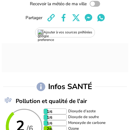
Recevoir la météo de ma ville
Partager
Ajouter à vos sources préférées
Infos SANTÉ
Pollution et qualité de l'air
Dioxyde d'azote
1
/6
Dioxyde de soufre
1
/6
2
Monoxyde de carbone
1
/6
/6
Ozone
2
/6