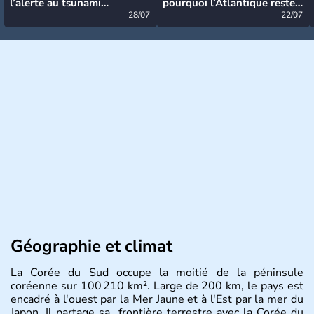
l’alerte au tsunami
pourquoi l’Atlantique reste
désormais levée
28/07
très calme à ce stade ?
22/07
Géographie et climat
La Corée du Sud occupe la moitié de la péninsule
coréenne sur 100 210 km². Large de 200 km, le pays est
encadré à l'ouest par la Mer Jaune et à l'Est par la mer du
Japon. Il partage sa frontière terrestre avec la Corée du