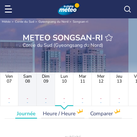
Météo
Corée du Sud
Gyeongsang du Nord
Songsan-ri
METEO SONGSAN-RI
Corée du Sud (Gyeongsang du Nord)
Ven
Sam
Dim
Lun
Mar
Mer
Jeu
V
07
08
09
10
11
12
13
-
-
-
-
-
-
-
-
-
-
-
-
-
-
Journée
Heure / Heure
Comparer