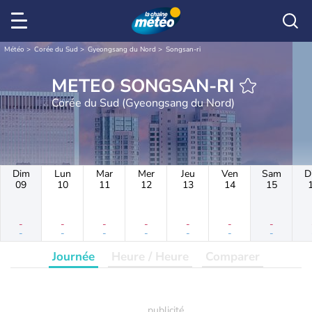
Météo
Corée du Sud
Gyeongsang du Nord
Songsan-ri
METEO SONGSAN-RI
Corée du Sud (Gyeongsang du Nord)
Dim
Lun
Mar
Mer
Jeu
Ven
Sam
D
09
10
11
12
13
14
15
-
-
-
-
-
-
-
-
-
-
-
-
-
-
Journée
Heure / Heure
Comparer