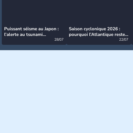
Puissant séisme au Japon :
Saison cyclonique 2026 :
l’alerte au tsunami
pourquoi l’Atlantique reste
désormais levée
28/07
très calme à ce stade ?
22/07