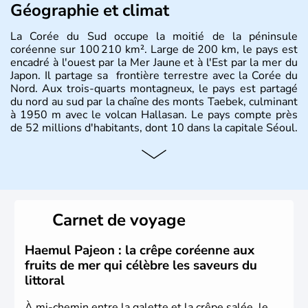
Géographie et climat
La Corée du Sud occupe la moitié de la péninsule
coréenne sur 100 210 km². Large de 200 km, le pays est
encadré à l'ouest par la Mer Jaune et à l'Est par la mer du
Japon. Il partage sa frontière terrestre avec la Corée du
Nord. Aux trois-quarts montagneux, le pays est partagé
du nord au sud par la chaîne des monts Taebek, culminant
à 1950 m avec le volcan Hallasan. Le pays compte près
de 52 millions d'habitants, dont 10 dans la capitale Séoul.
Histoire et administration
La
Corée du Sud
est un pays de l’
Asie de l’Es
t composé
de vingt provinces. Outre sa capitale
Séoul
, Ulsan et
Pusan sont deux autres villes majeures du pays. Le
Carnet de voyage
christianisme et le bouddhisme en sont les deux
principales religions. Ce pays partage sa culture avec la
Corée du Nord
. Les Jeux Olympiques s’y sont déroulés en
Haemul Pajeon : la crêpe coréenne aux
1988, de même que la Coupe du Monde de football en
fruits de mer qui célèbre les saveurs du
2002, en collaboration avec le Japon.
littoral
À mi-chemin entre la galette et la crêpe salée, le