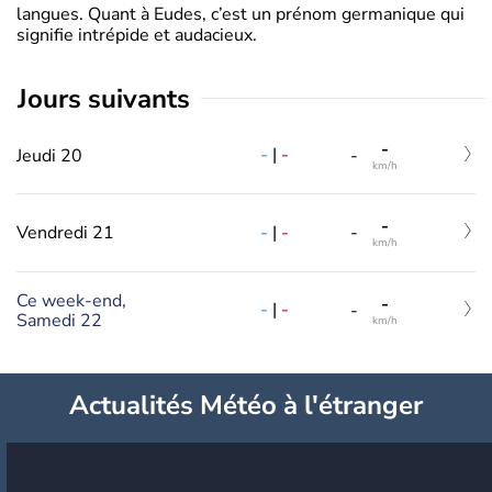
langues. Quant à Eudes, c’est un prénom germanique qui
signifie intrépide et audacieux.
jours suivants
-
-
|
-
Jeudi 20
-
km/h
-
-
|
-
Vendredi 21
-
km/h
Ce week-end,
-
-
|
-
-
Samedi 22
km/h
Actualités Météo à l'étranger