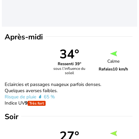
Après-midi
34°
Calme
Ressenti 39°
sous l’influence du
Rafales
10 km/h
soleil
Eclaircies et passages nuageux parfois denses.
Quelques averses faibles.
Risque de pluie
65 %
Indice UV
9
Très fort
Soir
27°