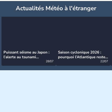
Actualités Météo à l'étranger
Puissant séisme au Japon :
Saison cyclonique 2026 :
l’alerte au tsunami
pourquoi l’Atlantique reste
désormais levée
28/07
très calme à ce stade ?
22/07