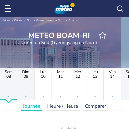
Météo
Corée du Sud
Gyeongsang du Nord
Boam-ri
METEO BOAM-RI
Corée du Sud (Gyeongsang du Nord)
Sam
Dim
Lun
Mar
Mer
Jeu
Ven
S
08
09
10
11
12
13
14
-
-
-
-
-
-
-
-
-
-
-
-
-
-
Journée
Heure / Heure
Comparer