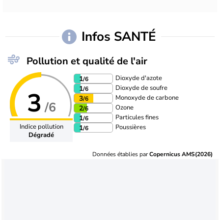
Infos SANTÉ
Pollution et qualité de l'air
Dioxyde d'azote
1
/6
Dioxyde de soufre
1
/6
3
Monoxyde de carbone
3
/6
/6
Ozone
2
/6
Particules fines
1
/6
Indice pollution
Poussières
1
/6
Dégradé
Données établies par
Copernicus AMS(2026)