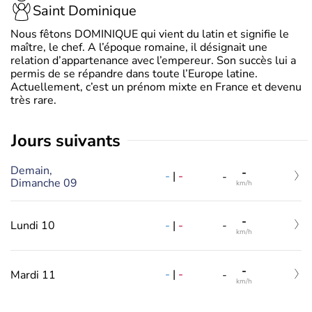
Saint Dominique
Nous fêtons DOMINIQUE qui vient du latin et signifie le
maître, le chef. A l’époque romaine, il désignait une
relation d’appartenance avec l’empereur. Son succès lui a
permis de se répandre dans toute l’Europe latine.
Actuellement, c’est un prénom mixte en France et devenu
très rare.
jours suivants
Demain,
-
-
|
-
-
Dimanche 09
km/h
-
-
|
-
Lundi 10
-
km/h
-
-
|
-
Mardi 11
-
km/h