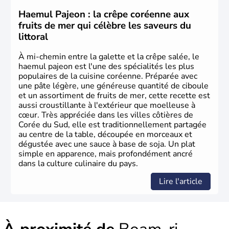
principales religions. Ce pays partage sa culture avec la
Corée du Nord
. Les Jeux Olympiques s’y sont déroulés en
Haemul Pajeon : la crêpe coréenne aux
1988, de même que la Coupe du Monde de football en
fruits de mer qui célèbre les saveurs du
2002, en collaboration avec le Japon.
littoral
À mi-chemin entre la galette et la crêpe salée, le
haemul pajeon est l'une des spécialités les plus
populaires de la cuisine coréenne. Préparée avec
une pâte légère, une généreuse quantité de ciboule
et un assortiment de fruits de mer, cette recette est
aussi croustillante à l'extérieur que moelleuse à
cœur. Très appréciée dans les villes côtières de
Corée du Sud, elle est traditionnellement partagée
au centre de la table, découpée en morceaux et
dégustée avec une sauce à base de soja. Un plat
simple en apparence, mais profondément ancré
dans la culture culinaire du pays.
Lire l'article