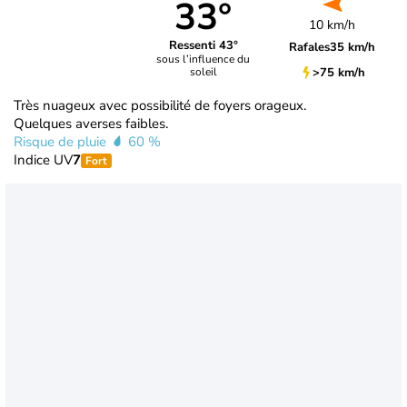
33°
10 km/h
Ressenti 43°
Rafales
35 km/h
sous l’influence du
>75 km/h
soleil
Très nuageux avec possibilité de foyers orageux.
Quelques averses faibles.
Risque de pluie
60 %
Indice UV
7
Fort