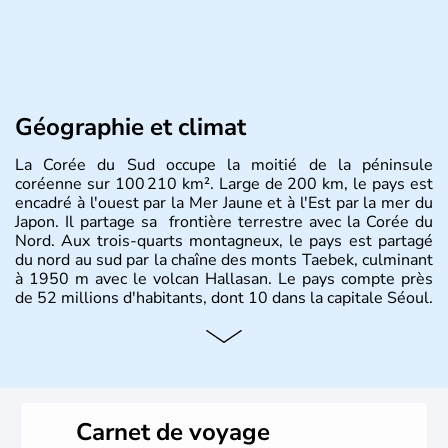
Géographie et climat
La Corée du Sud occupe la moitié de la péninsule
coréenne sur 100 210 km². Large de 200 km, le pays est
encadré à l'ouest par la Mer Jaune et à l'Est par la mer du
Japon. Il partage sa frontière terrestre avec la Corée du
Nord. Aux trois-quarts montagneux, le pays est partagé
du nord au sud par la chaîne des monts Taebek, culminant
à 1950 m avec le volcan Hallasan. Le pays compte près
de 52 millions d'habitants, dont 10 dans la capitale Séoul.
Histoire et administration
La
Corée du Sud
est un pays de l’
Asie de l’Es
t composé
de vingt provinces. Outre sa capitale
Séoul
, Ulsan et
Pusan sont deux autres villes majeures du pays. Le
Carnet de voyage
christianisme et le bouddhisme en sont les deux