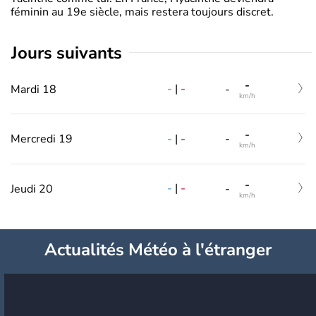
féminin au 19e siècle, mais restera toujours discret.
jours suivants
-
-
|
-
Mardi 18
-
km/h
-
-
|
-
Mercredi 19
-
km/h
-
-
|
-
Jeudi 20
-
km/h
Actualités Météo à l'étranger