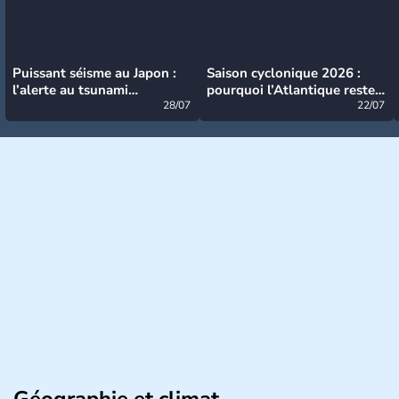
Puissant séisme au Japon :
Saison cyclonique 2026 :
l’alerte au tsunami
pourquoi l’Atlantique reste
désormais levée
28/07
très calme à ce stade ?
22/07
Géographie et climat