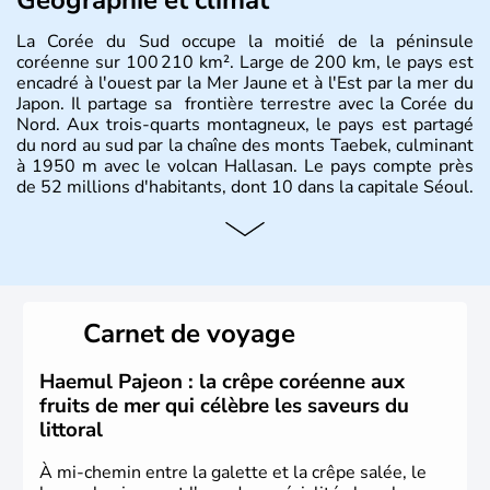
La Corée du Sud occupe la moitié de la péninsule
coréenne sur 100 210 km². Large de 200 km, le pays est
encadré à l'ouest par la Mer Jaune et à l'Est par la mer du
Japon. Il partage sa frontière terrestre avec la Corée du
Nord. Aux trois-quarts montagneux, le pays est partagé
du nord au sud par la chaîne des monts Taebek, culminant
à 1950 m avec le volcan Hallasan. Le pays compte près
de 52 millions d'habitants, dont 10 dans la capitale Séoul.
Histoire et administration
La
Corée du Sud
est un pays de l’
Asie de l’Es
t composé
de vingt provinces. Outre sa capitale
Séoul
, Ulsan et
Pusan sont deux autres villes majeures du pays. Le
Carnet de voyage
christianisme et le bouddhisme en sont les deux
principales religions. Ce pays partage sa culture avec la
Corée du Nord
. Les Jeux Olympiques s’y sont déroulés en
Haemul Pajeon : la crêpe coréenne aux
1988, de même que la Coupe du Monde de football en
fruits de mer qui célèbre les saveurs du
2002, en collaboration avec le Japon.
littoral
À mi-chemin entre la galette et la crêpe salée, le