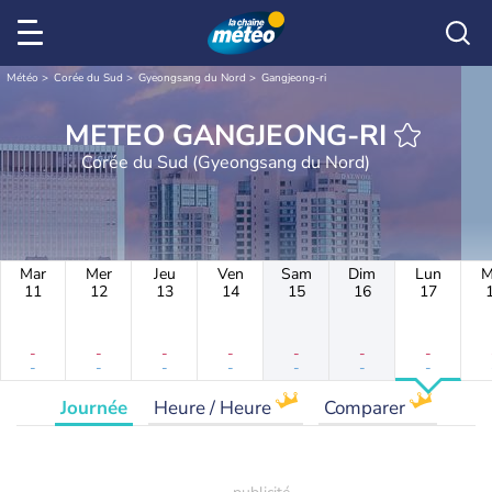
Météo
Corée du Sud
Gyeongsang du Nord
Gangjeong-ri
METEO GANGJEONG-RI
Corée du Sud (Gyeongsang du Nord)
Mar
Mer
Jeu
Ven
Sam
Dim
Lun
M
11
12
13
14
15
16
17
-
-
-
-
-
-
-
-
-
-
-
-
-
-
Journée
Heure / Heure
Comparer