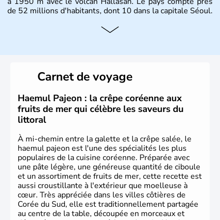
à 1950 m avec le volcan Hallasan. Le pays compte près
de 52 millions d'habitants, dont 10 dans la capitale Séoul.
Histoire et administration
La
Corée du Sud
est un pays de l’
Asie de l’Es
t composé
de vingt provinces. Outre sa capitale
Séoul
, Ulsan et
Pusan sont deux autres villes majeures du pays. Le
Carnet de voyage
christianisme et le bouddhisme en sont les deux
principales religions. Ce pays partage sa culture avec la
Corée du Nord
. Les Jeux Olympiques s’y sont déroulés en
Haemul Pajeon : la crêpe coréenne aux
1988, de même que la Coupe du Monde de football en
fruits de mer qui célèbre les saveurs du
2002, en collaboration avec le Japon.
littoral
À mi-chemin entre la galette et la crêpe salée, le
haemul pajeon est l'une des spécialités les plus
populaires de la cuisine coréenne. Préparée avec
une pâte légère, une généreuse quantité de ciboule
et un assortiment de fruits de mer, cette recette est
aussi croustillante à l'extérieur que moelleuse à
cœur. Très appréciée dans les villes côtières de
Corée du Sud, elle est traditionnellement partagée
au centre de la table, découpée en morceaux et