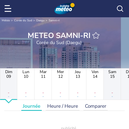
Météo
Corée du Sud
Daegu
Samni-ri
METEO SAMNI-RI
Corée du Sud (Daegu)
Dim
Lun
Mar
Mer
Jeu
Ven
Sam
D
09
10
11
12
13
14
15
-
-
-
-
-
-
-
-
-
-
-
-
-
-
Journée
Heure / Heure
Comparer