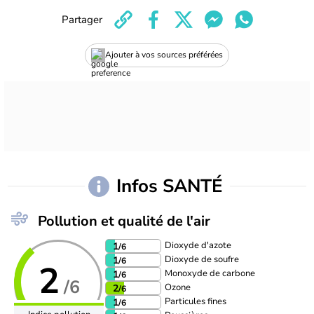
Partager
Ajouter à vos sources préférées
Infos SANTÉ
Pollution et qualité de l'air
Dioxyde d'azote
1
/6
Dioxyde de soufre
1
/6
2
Monoxyde de carbone
1
/6
/6
Ozone
2
/6
Particules fines
1
/6