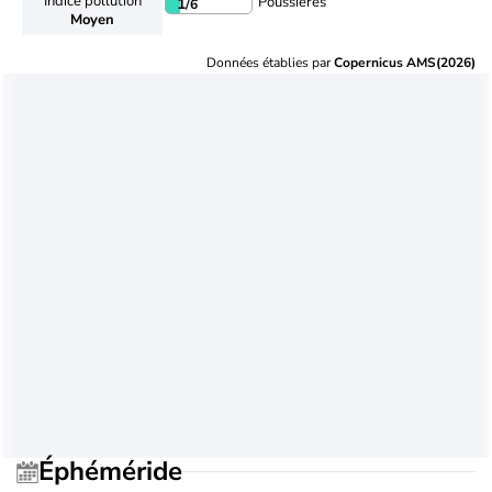
Indice pollution
Poussières
1
/6
Moyen
Données établies par
Copernicus AMS(2026)
Éphéméride