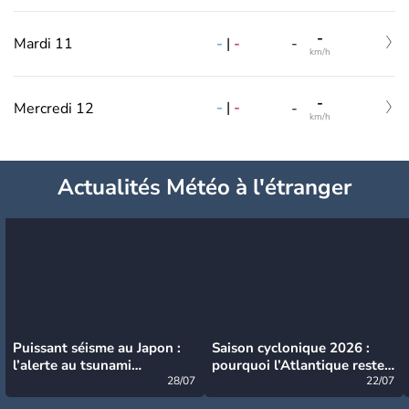
-
-
|
-
Mardi 11
-
km/h
-
-
|
-
Mercredi 12
-
km/h
Actualités Météo à l'étranger
Puissant séisme au Japon :
Saison cyclonique 2026 :
l’alerte au tsunami
pourquoi l’Atlantique reste
désormais levée
28/07
très calme à ce stade ?
22/07