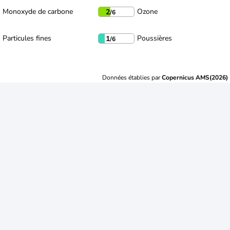
Monoxyde de carbone
Ozone
2
/6
Particules fines
Poussières
1
/6
Données établies par
Copernicus AMS(2026)