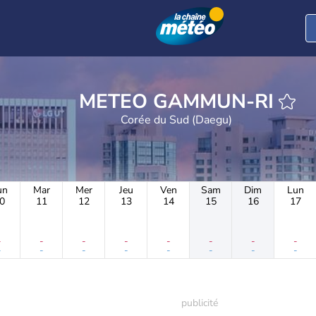
METEO GAMMUN-RI
Corée du Sud (Daegu)
un
Mar
Mer
Jeu
Ven
Sam
Dim
Lun
0
11
12
13
14
15
16
17
-
-
-
-
-
-
-
-
-
-
-
-
-
-
-
-