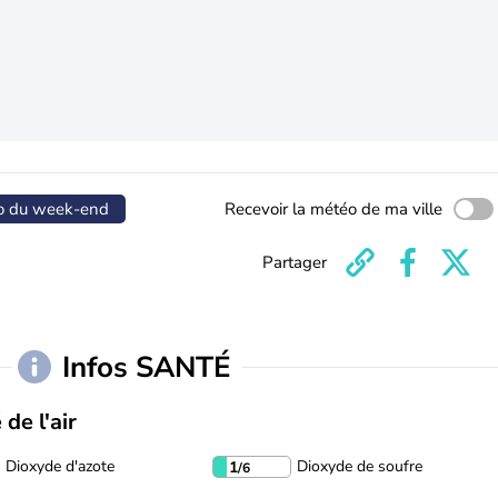
o du week-end
Recevoir la météo de ma ville
Partager
Infos SANTÉ
 de l'air
Dioxyde d'azote
Dioxyde de soufre
1
/6