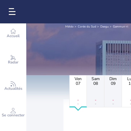
Météo
Corée du Sud
Daegu
Gammun-ri
Accueil
Radar
Ven
Sam
Dim
L
07
08
09
1
Actualités
-
-
-
-
-
-
Se connecter