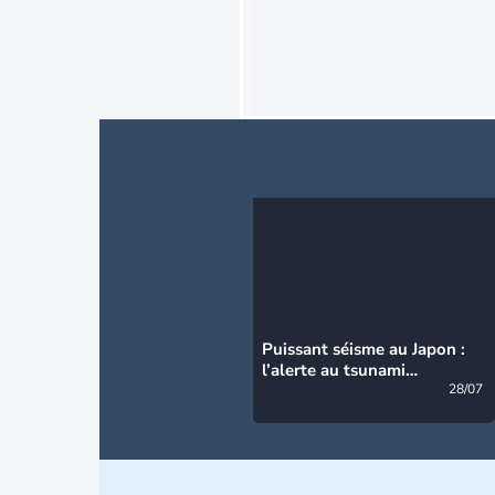
Puissant séisme au Japon :
l’alerte au tsunami
désormais levée
28/07