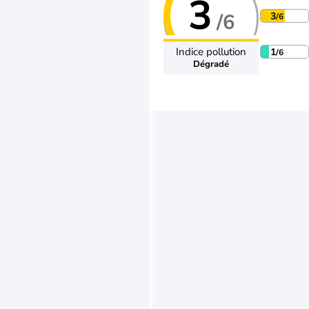
3
/6
3
/6
Indice pollution
1
/6
Dégradé