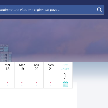
Mar
Mer
Jeu
Ven
365
18
19
20
21
Jours
-
-
-
-
-
-
-
-