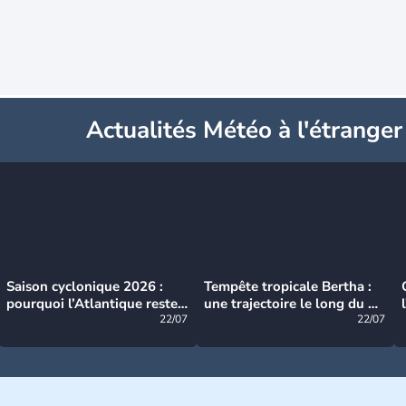
Actualités Météo à l'étranger
Saison cyclonique 2026 :
Tempête tropicale Bertha :
pourquoi l’Atlantique reste
une trajectoire le long du du
très calme à ce stade ?
22/07
littoral américain
22/07