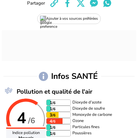
Partager
Ajouter à vos sources préférées
Infos SANTÉ
Pollution et qualité de l'air
Dioxyde d'azote
1
/6
Dioxyde de soufre
1
/6
4
Monoxyde de carbone
3
/6
/6
Ozone
4
/6
Particules fines
1
/6
Indice pollution
Poussières
1
/6
Mauvais