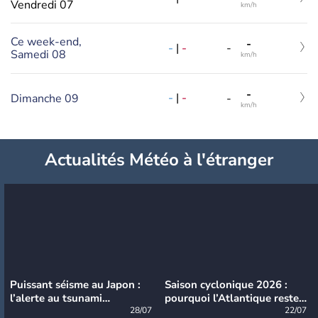
Vendredi 07
km/h
Ce week-end,
-
-
|
-
-
Samedi 08
km/h
-
-
|
-
Dimanche 09
-
km/h
Actualités Météo à l'étranger
Puissant séisme au Japon :
Saison cyclonique 2026 :
l’alerte au tsunami
pourquoi l’Atlantique reste
désormais levée
28/07
très calme à ce stade ?
22/07