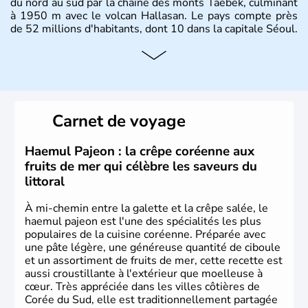
du nord au sud par la chaîne des monts Taebek, culminant
à 1950 m avec le volcan Hallasan. Le pays compte près
de 52 millions d'habitants, dont 10 dans la capitale Séoul.
Histoire et administration
La
Corée du Sud
est un pays de l’
Asie de l’Es
t composé
de vingt provinces. Outre sa capitale
Séoul
, Ulsan et
Pusan sont deux autres villes majeures du pays. Le
Carnet de voyage
christianisme et le bouddhisme en sont les deux
principales religions. Ce pays partage sa culture avec la
Corée du Nord
. Les Jeux Olympiques s’y sont déroulés en
Haemul Pajeon : la crêpe coréenne aux
1988, de même que la Coupe du Monde de football en
fruits de mer qui célèbre les saveurs du
2002, en collaboration avec le Japon.
littoral
À mi-chemin entre la galette et la crêpe salée, le
haemul pajeon est l'une des spécialités les plus
populaires de la cuisine coréenne. Préparée avec
une pâte légère, une généreuse quantité de ciboule
et un assortiment de fruits de mer, cette recette est
aussi croustillante à l'extérieur que moelleuse à
cœur. Très appréciée dans les villes côtières de
Corée du Sud, elle est traditionnellement partagée