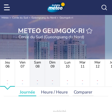
Météo
Corée du Sud
Gyeongsang du Nord
Geumgok-ri
METEO GEUMGOK-RI
Corée du Sud (Gyeongsang du Nord)
Jeu
Ven
Sam
Dim
Lun
Mar
Mer
J
06
07
08
09
10
11
12
-
-
-
-
-
-
-
-
-
-
-
-
-
-
Journée
Heure / Heure
Comparer