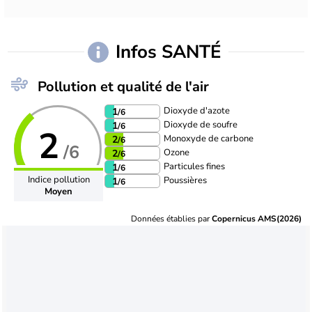
Infos SANTÉ
Pollution et qualité de l'air
Dioxyde d'azote
1
/6
Dioxyde de soufre
1
/6
2
Monoxyde de carbone
2
/6
/6
Ozone
2
/6
Particules fines
1
/6
Indice pollution
Poussières
1
/6
Moyen
Données établies par
Copernicus AMS(2026)