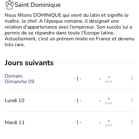
Saint Dominique
Nous fêtons DOMINIQUE qui vient du latin et signifie le
maître, le chef. A l’époque romaine, il désignait une
relation d’appartenance avec l’empereur. Son succès lui a
permis de se répandre dans toute l’Europe latine.
Actuellement, c’est un prénom mixte en France et devenu
très rare.
jours suivants
Demain,
-
-
|
-
-
Dimanche 09
km/h
-
-
|
-
Lundi 10
-
km/h
-
-
|
-
Mardi 11
-
km/h