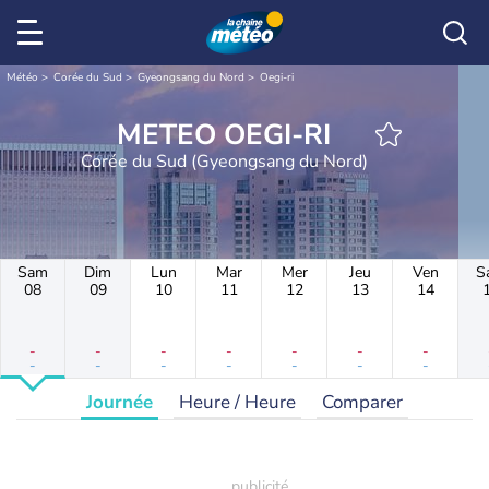
Météo
Corée du Sud
Gyeongsang du Nord
Oegi-ri
METEO OEGI-RI
Corée du Sud (Gyeongsang du Nord)
Sam
Dim
Lun
Mar
Mer
Jeu
Ven
S
08
09
10
11
12
13
14
-
-
-
-
-
-
-
-
-
-
-
-
-
-
Journée
Heure / Heure
Comparer