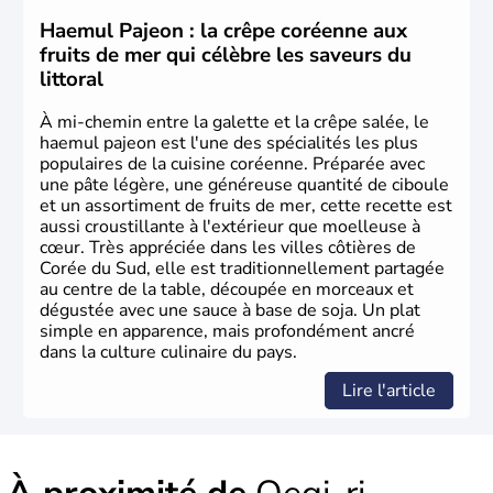
principales religions. Ce pays partage sa culture avec la
Corée du Nord
. Les Jeux Olympiques s’y sont déroulés en
Haemul Pajeon : la crêpe coréenne aux
1988, de même que la Coupe du Monde de football en
fruits de mer qui célèbre les saveurs du
2002, en collaboration avec le Japon.
littoral
À mi-chemin entre la galette et la crêpe salée, le
haemul pajeon est l'une des spécialités les plus
populaires de la cuisine coréenne. Préparée avec
une pâte légère, une généreuse quantité de ciboule
et un assortiment de fruits de mer, cette recette est
aussi croustillante à l'extérieur que moelleuse à
cœur. Très appréciée dans les villes côtières de
Corée du Sud, elle est traditionnellement partagée
au centre de la table, découpée en morceaux et
dégustée avec une sauce à base de soja. Un plat
simple en apparence, mais profondément ancré
dans la culture culinaire du pays.
Lire l'article