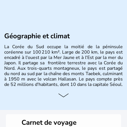
Géographie et climat
La Corée du Sud occupe la moitié de la péninsule
coréenne sur 100 210 km². Large de 200 km, le pays est
encadré à l'ouest par la Mer Jaune et à l'Est par la mer du
Japon. Il partage sa frontière terrestre avec la Corée du
Nord. Aux trois-quarts montagneux, le pays est partagé
du nord au sud par la chaîne des monts Taebek, culminant
à 1950 m avec le volcan Hallasan. Le pays compte près
de 52 millions d'habitants, dont 10 dans la capitale Séoul.
Histoire et administration
La
Corée du Sud
est un pays de l’
Asie de l’Es
t composé
de vingt provinces. Outre sa capitale
Séoul
, Ulsan et
Pusan sont deux autres villes majeures du pays. Le
Carnet de voyage
christianisme et le bouddhisme en sont les deux