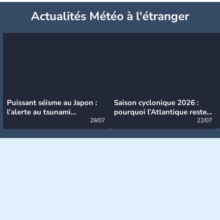
Actualités Météo à l'étranger
Puissant séisme au Japon :
Saison cyclonique 2026 :
l’alerte au tsunami
pourquoi l’Atlantique reste
désormais levée
28/07
très calme à ce stade ?
22/07