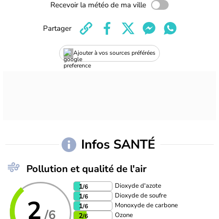
Recevoir la météo de ma ville
Partager
Ajouter à vos sources préférées
Infos SANTÉ
Pollution et qualité de l'air
Dioxyde d'azote
1
/6
Dioxyde de soufre
1
/6
2
Monoxyde de carbone
1
/6
/6
Ozone
2
/6