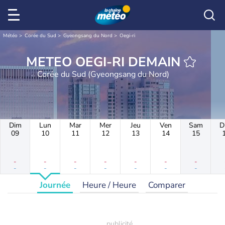
Météo
Corée du Sud
Gyeongsang du Nord
Oegi-ri
METEO OEGI-RI DEMAIN
Corée du Sud (Gyeongsang du Nord)
Dim
Lun
Mar
Mer
Jeu
Ven
Sam
D
09
10
11
12
13
14
15
-
-
-
-
-
-
-
-
-
-
-
-
-
-
Journée
Heure / Heure
Comparer