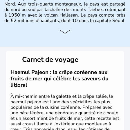
Nord. Aux trois-quarts montagneux, le pays est partagé
du nord au sud par la chaîne des monts Taebek, culminant
à 1950 m avec le volcan Hallasan. Le pays compte près
de 52 millions d'habitants, dont 10 dans la capitale Séoul.
Histoire et administration
La
Corée du Sud
est un pays de l’
Asie de l’Es
t composé
de vingt provinces. Outre sa capitale
Séoul
, Ulsan et
Pusan sont deux autres villes majeures du pays. Le
Carnet de voyage
christianisme et le bouddhisme en sont les deux
principales religions. Ce pays partage sa culture avec la
Corée du Nord
. Les Jeux Olympiques s’y sont déroulés en
Haemul Pajeon : la crêpe coréenne aux
1988, de même que la Coupe du Monde de football en
fruits de mer qui célèbre les saveurs du
2002, en collaboration avec le Japon.
littoral
À mi-chemin entre la galette et la crêpe salée, le
haemul pajeon est l'une des spécialités les plus
populaires de la cuisine coréenne. Préparée avec
une pâte légère, une généreuse quantité de ciboule
et un assortiment de fruits de mer, cette recette est
aussi croustillante à l'extérieur que moelleuse à
cœur. Très appréciée dans les villes côtières de