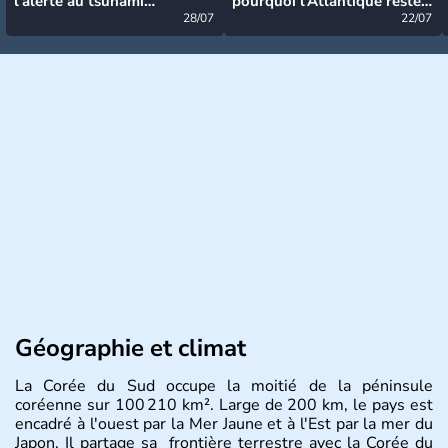
l’alerte au tsunami
pourquoi l’Atlantique reste
désormais levée
28/07
très calme à ce stade ?
22/07
Géographie et climat
La Corée du Sud occupe la moitié de la péninsule
coréenne sur 100 210 km². Large de 200 km, le pays est
encadré à l'ouest par la Mer Jaune et à l'Est par la mer du
Japon. Il partage sa frontière terrestre avec la Corée du